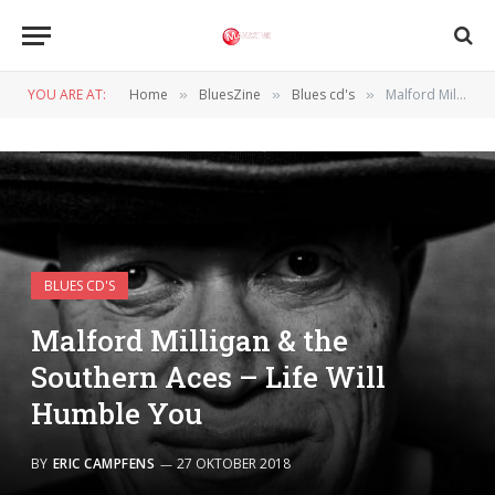
YOU ARE AT:
Home
BluesZine
Blues cd's
Malford Milligan & the Southern Aces – Life Will Humble You
»
»
»
BLUES CD'S
Malford Milligan & the
Southern Aces – Life Will
Humble You
BY
ERIC CAMPFENS
27 OKTOBER 2018