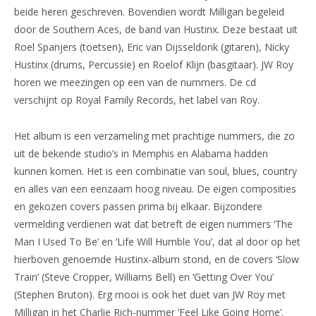
beide heren geschreven. Bovendien wordt Milligan begeleid
door de Southern Aces, de band van Hustinx. Deze bestaat uit
Roel Spanjers (toetsen), Eric van Dijsseldonk (gitaren), Nicky
Hustinx (drums, Percussie) en Roelof Klijn (basgitaar). JW Roy
horen we meezingen op een van de nummers. De cd
verschijnt op Royal Family Records, het label van Roy.
Het album is een verzameling met prachtige nummers, die zo
uit de bekende studio’s in Memphis en Alabama hadden
kunnen komen. Het is een combinatie van soul, blues, country
en alles van een eenzaam hoog niveau. De eigen composities
en gekozen covers passen prima bij elkaar. Bijzondere
vermelding verdienen wat dat betreft de eigen nummers ‘The
Man I Used To Be’ en ‘Life Will Humble You’, dat al door op het
hierboven genoemde Hustinx-album stond, en de covers ‘Slow
Train’ (Steve Cropper, Williams Bell) en ‘Getting Over You’
(Stephen Bruton). Erg mooi is ook het duet van JW Roy met
Milligan in het Charlie Rich-nummer ‘Feel Like Going Home’.