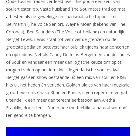
Ondertussen traden verdeeld over drie podia een keur van
soulartiesten op. Vaste huisband The Soulmates trad op met
artiesten als de geweldige en charismatische topper Jimi
Bellmartin (The Voice Senior), Wayne Moen (bekend van The
Coronas), Ben Saunders (The Voice of Holland) en natuurlijk
Berget Lewis. Lewis staat tot ver over de grenzen op de
grootste podia en betovert haar publiek tijdens haar concerten
en optredens. Net als Candy Dulfer is Berget een van de’Ladies
of Soul’ en vandaar een meer dan logische keuze om op te
mogen treden op het inmiddels legendarische soulfestival.
Berget gaf een show bestaande uit een mix van soul en R&B
hits uit het heden én verleden. Golden oldies van haar muzikale
grootheden als Chaka Khan en Prince, eigen repertoire en gaf
uiteindelijk een meer dan terecht eerbetoon aan Aretha
Franklin, door dienst ‘You made me feel like a natural woman’
ten gehore te brengen.