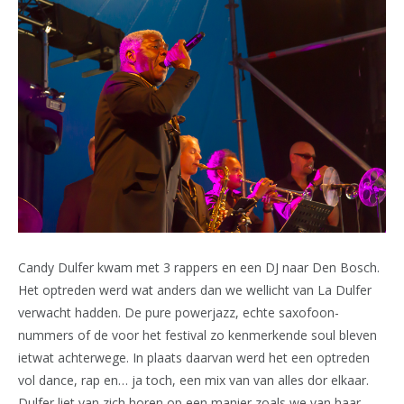
Candy Dulfer kwam met 3 rappers en een DJ naar Den Bosch.
Het optreden werd wat anders dan we wellicht van La Dulfer
verwacht hadden. De pure powerjazz, echte saxofoon-
nummers of de voor het festival zo kenmerkende soul bleven
ietwat achterwege. In plaats daarvan werd het een optreden
vol dance, rap en… ja toch, een mix van van alles dor elkaar.
Dulfer liet van zich horen op een manier zoals we van haar