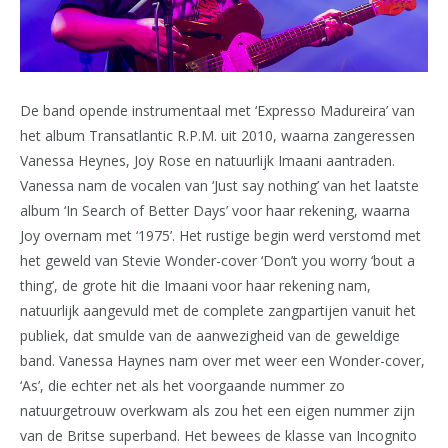
De band opende instrumentaal met ‘Expresso Madureira’ van
het album Transatlantic R.P.M. uit 2010, waarna zangeressen
Vanessa Heynes, Joy Rose en natuurlijk Imaani aantraden.
Vanessa nam de vocalen van ‘Just say nothing’ van het laatste
album ‘In Search of Better Days’ voor haar rekening, waarna
Joy overnam met ‘1975’. Het rustige begin werd verstomd met
het geweld van Stevie Wonder-cover ‘Don’t you worry ‘bout a
thing’, de grote hit die Imaani voor haar rekening nam,
natuurlijk aangevuld met de complete zangpartijen vanuit het
publiek, dat smulde van de aanwezigheid van de geweldige
band. Vanessa Haynes nam over met weer een Wonder-cover,
‘As’, die echter net als het voorgaande nummer zo
natuurgetrouw overkwam als zou het een eigen nummer zijn
van de Britse superband. Het bewees de klasse van Incognito