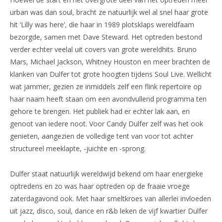
urban was dan soul, bracht ze natuurlijk wel al snel haar grote
hit ‘Lilly was here’, die haar in 1989 plotsklaps wereldfaam
bezorgde, samen met Dave Steward. Het optreden bestond
verder echter veelal uit covers van grote wereldhits. Bruno
Mars, Michael Jackson, Whitney Houston en meer brachten de
klanken van Dulfer tot grote hoogten tijdens Soul Live. Wellicht
wat jammer, gezien ze inmiddels zelf een flink repertoire op
haar naam heeft staan om een avondvullend programma ten
gehore te brengen. Het publiek had er echter lak aan, en
genoot van iedere noot. Voor Candy Dulfer zelf was het ook
genieten, aangezien de volledige tent van voor tot achter
structureel meeklapte, -juichte en -sprong.
Dulfer staat natuurlijk wereldwijd bekend om haar energieke
optredens en zo was haar optreden op de fraaie vroege
zaterdagavond ook. Met haar smeltkroes van allerlei invloeden
uit jazz, disco, soul, dance en r&b leken de vijf kwartier Dulfer