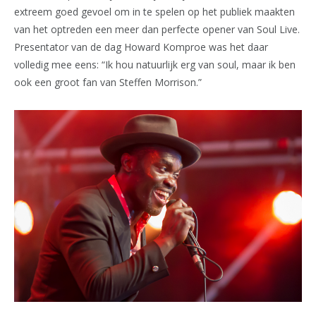
extreem goed gevoel om in te spelen op het publiek maakten
van het optreden een meer dan perfecte opener van Soul Live.
Presentator van de dag Howard Komproe was het daar
volledig mee eens: “Ik hou natuurlijk erg van soul, maar ik ben
ook een groot fan van Steffen Morrison.”