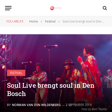
YOU ARE AT:
Home
Festival
Soul Live brengt soul in Den Bosch
»
»
FESTIVAL
Soul Live brengt soul in Den
Bosch
BY
NORMAN VAN DEN WILDENBERG
2 SEPTEMBER 2018
Foto (c) Bart Teunis