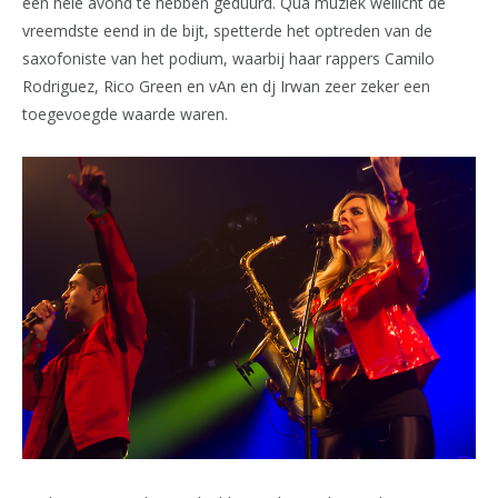
een hele avond te hebben geduurd. Qua muziek wellicht de
vreemdste eend in de bijt, spetterde het optreden van de
saxofoniste van het podium, waarbij haar rappers Camilo
Rodriguez, Rico Green en vAn en dj Irwan zeer zeker een
toegevoegde waarde waren.