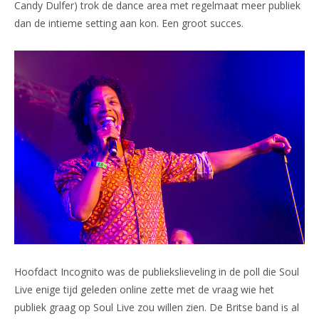
Candy Dulfer) trok de dance area met regelmaat meer publiek
dan de intieme setting aan kon. Een groot succes.
Hoofdact Incognito was de publiekslieveling in de poll die Soul
Live enige tijd geleden online zette met de vraag wie het
publiek graag op Soul Live zou willen zien. De Britse band is al