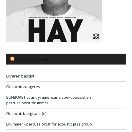
MUZIKANTENBANK
Ervaren bassist
Gezocht: zangeres
SUNBURST country/americana zoekt bassist en
percussionist/drummer
Gezocht: basgitarist(e)
Drummer / percussionist for acoustic jazz group