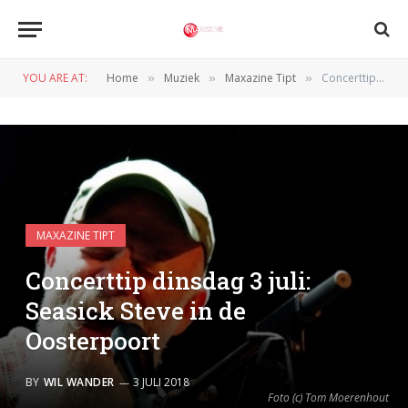
YOU ARE AT:
Home
Muziek
Maxazine Tipt
Concerttip dinsdag 3 juli: Seasick Steve in de Oosterpoort
»
»
»
MAXAZINE TIPT
Concerttip dinsdag 3 juli:
Seasick Steve in de
Oosterpoort
BY
WIL WANDER
3 JULI 2018
Foto (c) Tom Moerenhout