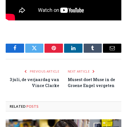
Facebook
Twitter
Pinterest
LinkedIn
Tumblr
Email
PREVIOUS ARTICLE
NEXT ARTICLE
3 juli, de verjaardag van
Musest doet Muse in de
Vince Clarke
Groene Engel vergeten
RELATED
POSTS