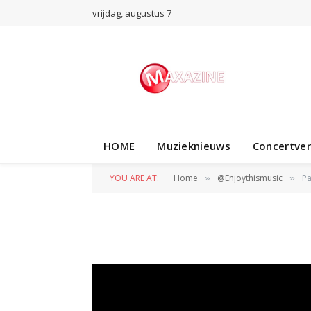
vrijdag, augustus 7
@ENJOYTHISMUSIC
HOME
Muzieknieuws
Concertve
Paramore – Rose-
YOU ARE AT:
Home
@Enjoythismusic
Pa
»
»
BY
WIL WANDER
16 FEBRUARI 2018