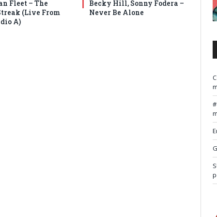
an Fleet – The
Becky Hill, Sonny Fodera –
Streak (Live From
Never Be Alone
dio A)
C
m
m
E
G
S
p