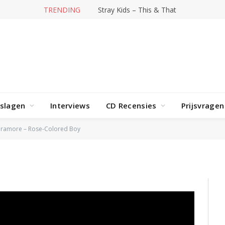
TRENDING
Stray Kids – This & That
rslagen
Interviews
CD Recensies
Prijsvragen
Colored Boy
ramore – Rose-Colored Boy