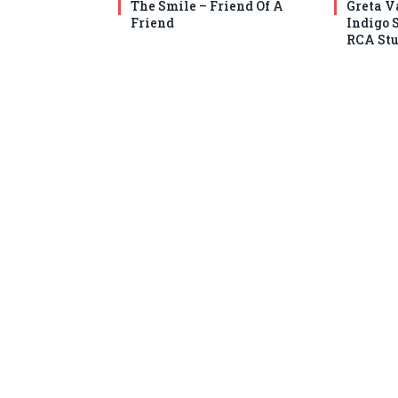
The Smile – Friend Of A
Greta V
Friend
Indigo 
RCA Stu