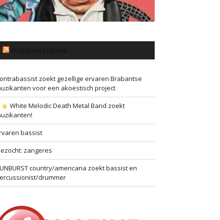
MUZIKANTENBANK
ontrabassist zoekt gezellige ervaren Brabantse
uzikanten voor een akoestisch project
#
White Melodic Death Metal Band zoekt
uzikanten!
rvaren bassist
ezocht: zangeres
UNBURST country/americana zoekt bassist en
ercussionist/drummer