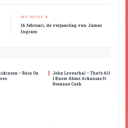
E
NEXT ARTICLE
p
16 februari, de verjaardag van James
Ingram
ickinson – Rain On
John Leventhal – That’s All
ves
I Know About Arkansas ft.
Rosanne Cash