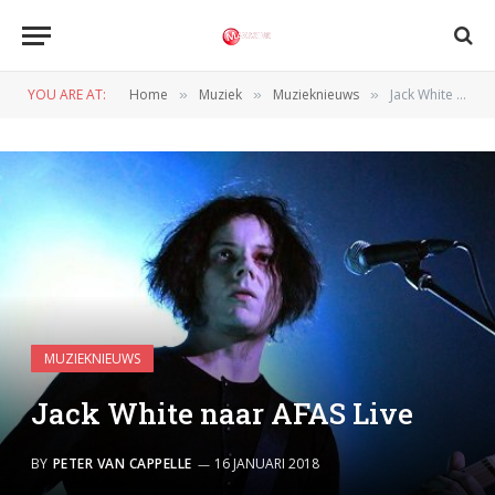
YOU ARE AT:
Home
Muziek
Muzieknieuws
Jack White naar AFAS Live
»
»
»
MUZIEKNIEUWS
Jack White naar AFAS Live
BY
PETER VAN CAPPELLE
16 JANUARI 2018