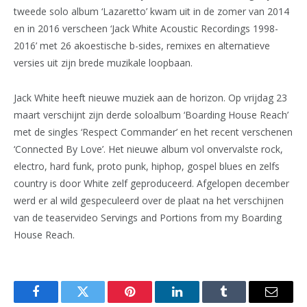
tweede solo album ‘Lazaretto’ kwam uit in de zomer van 2014
en in 2016 verscheen ‘Jack White Acoustic Recordings 1998-
2016’ met 26 akoestische b-sides, remixes en alternatieve
versies uit zijn brede muzikale loopbaan.
Jack White heeft nieuwe muziek aan de horizon. Op vrijdag 23
maart verschijnt zijn derde soloalbum ‘Boarding House Reach’
met de singles ‘Respect Commander’ en het recent verschenen
‘Connected By Love’. Het nieuwe album vol onvervalste rock,
electro, hard funk, proto punk, hiphop, gospel blues en zelfs
country is door White zelf geproduceerd. Afgelopen december
werd er al wild gespeculeerd over de plaat na het verschijnen
van de teaservideo Servings and Portions from my Boarding
House Reach.
Facebook
Twitter
Pinterest
LinkedIn
Tumblr
Email