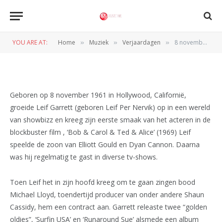
8 november, de verjaardag van
Leif Garrett
YOU ARE AT:
Home
Muziek
Verjaardagen
8 november, de verjaardag van Leif Garrett
»
»
»
BY
NORMAN VAN DEN WILDENBERG
8 NOVEMBER 2017
Geboren op 8 november 1961 in Hollywood, Californië,
groeide Leif Garrett (geboren Leif Per Nervik) op in een wereld
van showbizz en kreeg zijn eerste smaak van het acteren in de
blockbuster film , ‘Bob & Carol & Ted & Alice’ (1969) Leif
speelde de zoon van Elliott Gould en Dyan Cannon. Daarna
was hij regelmatig te gast in diverse tv-shows.
Toen Leif het in zijn hoofd kreeg om te gaan zingen bood
Michael Lloyd, toendertijd producer van onder andere Shaun
Cassidy, hem een contract aan. Garrett releaste twee “golden
oldies”, ‘Surfin USA’ en ‘Runaround Sue’ alsmede een album