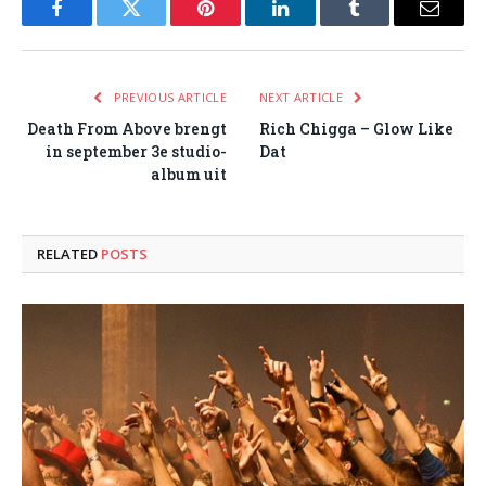
Facebook
Twitter
Pinterest
LinkedIn
Tumblr
Email
PREVIOUS ARTICLE
NEXT ARTICLE
Death From Above brengt
Rich Chigga – Glow Like
in september 3e studio-
Dat
album uit
RELATED
POSTS