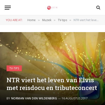
YOU ARE AT:
Home
Muziek
TV-tips
NTR viert het leven van Elvis met reisdocu en tributeconcert
»
»
»
TV-TIPS
NTR viert het leven van Elvis
met reisdocu en tributeconcert
BY
NORMAN VAN DEN WILDENBERG
16 AUGUSTUS 2017