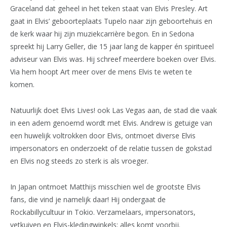
Graceland dat geheel in het teken staat van Elvis Presley. Art
gaat in Elvis’ geboorteplaats Tupelo naar zijn geboortehuis en
de kerk waar hij zijn muziekcarrière begon. En in Sedona
spreekt hij Larry Geller, die 15 jaar lang de kapper én spiritueel
adviseur van Elvis was. Hij schreef meerdere boeken over Elvis.
Via hem hoopt Art meer over de mens Elvis te weten te
komen.
Natuurlijk doet Elvis Lives! ook Las Vegas aan, de stad die vaak
in een adem genoemd wordt met Elvis. Andrew is getuige van
een huwelijk voltrokken door Elvis, ontmoet diverse Elvis
impersonators en onderzoekt of de relatie tussen de gokstad
en Elvis nog steeds zo sterk is als vroeger.
In Japan ontmoet Matthijs misschien wel de grootste Elvis
fans, die vind je namelijk daar! Hij ondergaat de
Rockabillycultuur in Tokio. Verzamelaars, impersonators,
vetkuiven en Elvis-kledingwinkels: alles komt voorbij.