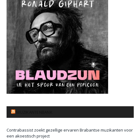
MUZIKANTENBANK
Contrabassist zoekt gezellige ervaren Brabantse muzikanten voor
een akoestisch project