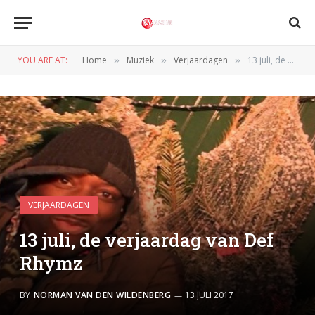
YOU ARE AT:
Home
Muziek
Verjaardagen
13 juli, de verjaardag van Def Rhymz
»
»
»
VERJAARDAGEN
13 juli, de verjaardag van Def
Rhymz
BY
NORMAN VAN DEN WILDENBERG
13 JULI 2017