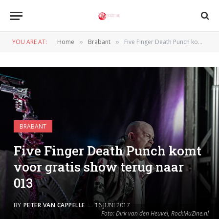
YOU ARE AT:
Home
Brabant
Five Finger Death Punch komt voor gratis show terug naar 013
»
»
BRABANT
Five Finger Death Punch komt
voor gratis show terug naar
013
BY
PETER VAN CAPPELLE
16 JUNI 2017
Foto: Dirk van den Heuvel, RockMuZine.nl