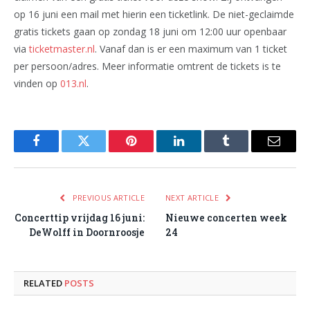
op 16 juni een mail met hierin een ticketlink. De niet-geclaimde
gratis tickets gaan op zondag 18 juni om 12:00 uur openbaar
via
ticketmaster.nl
. Vanaf dan is er een maximum van 1 ticket
per persoon/adres. Meer informatie omtrent de tickets is te
vinden op
013.nl
.
Facebook
Twitter
Pinterest
LinkedIn
Tumblr
Email
PREVIOUS ARTICLE
NEXT ARTICLE
Concerttip vrijdag 16 juni:
Nieuwe concerten week
DeWolff in Doornroosje
24
RELATED
POSTS