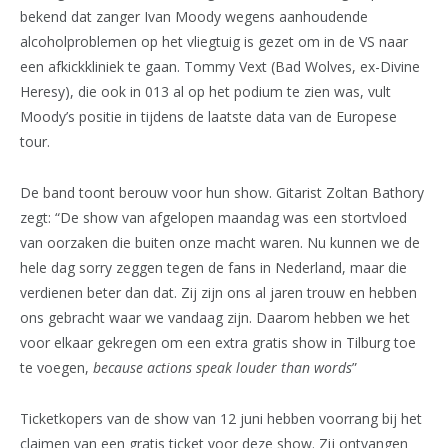
bekend dat zanger Ivan Moody wegens aanhoudende
alcoholproblemen op het vliegtuig is gezet om in de VS naar
een afkickkliniek te gaan. Tommy Vext (Bad Wolves, ex-Divine
Heresy), die ook in 013 al op het podium te zien was, vult
Moody’s positie in tijdens de laatste data van de Europese
tour.
De band toont berouw voor hun show. Gitarist Zoltan Bathory
zegt: “De show van afgelopen maandag was een stortvloed
van oorzaken die buiten onze macht waren. Nu kunnen we de
hele dag sorry zeggen tegen de fans in Nederland, maar die
verdienen beter dan dat. Zij zijn ons al jaren trouw en hebben
ons gebracht waar we vandaag zijn. Daarom hebben we het
voor elkaar gekregen om een extra gratis show in Tilburg toe
te voegen,
because actions speak louder than words
”
Ticketkopers van de show van 12 juni hebben voorrang bij het
claimen van een gratis ticket voor deze show. Zij ontvangen