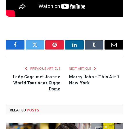
Facebook
Twitter
Pinterest
LinkedIn
Tumblr
Email
PREVIOUS ARTICLE
NEXT ARTICLE
Lady Gaga met Joanne
Mercy John – This Ain’t
World Tour naar Ziggo
New York
Dome
RELATED
POSTS