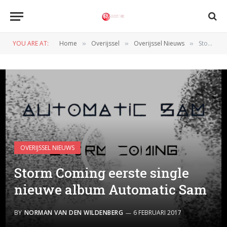
YOU ARE AT:
Home
Overijssel
Overijssel Nieuws
Storm Coming eerste single nieuwe album Automatic Sam
»
»
»
OVERIJSSEL NIEUWS
Storm Coming eerste single
nieuwe album Automatic Sam
BY
NORMAN VAN DEN WILDENBERG
6 FEBRUARI 2017