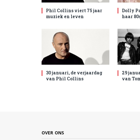
Phil Collins viert 75 jaar
Dolly P
muziek en leven
haar 80
30 januari, de verjaardag
29 janua
van Phil Collins
van To
OVER ONS