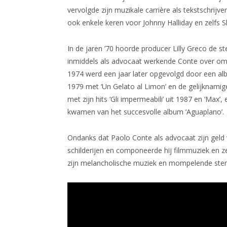
vervolgde zijn muzikale carrière als tekstschrijv
ook enkele keren voor Johnny Halliday en zelfs S
In de jaren ’70 hoorde producer Lilly Greco de
inmiddels als advocaat werkende Conte over om z
1974 werd een jaar later opgevolgd door een a
1979 met ‘Un Gelato al Limon’ en de gelijknamige
met zijn hits ‘Gli impermeabili’ uit 1987 en ‘Ma
kwamen van het succesvolle album ‘Aguaplano’.
Ondanks dat Paolo Conte als advocaat zijn geld 
schilderijen en componeerde hij filmmuziek en
zijn melancholische muziek en mompelende ste