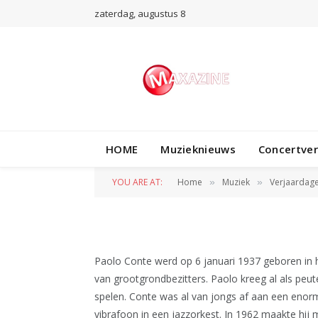
zaterdag, augustus 8
VERJAARDAGEN
HOME
Muzieknieuws
Concertve
6 januari, de ver
YOU ARE AT:
Home
Muziek
Verjaardag
»
»
BY
WIL WANDER
6 JANUARI 2017
Paolo Conte werd op 6 januari 1937 geboren in he
van grootgrondbezitters. Paolo kreeg al als peu
spelen. Conte was al van jongs af aan een enorm j
vibrafoon in een jazzorkest. In 1962 maakte hij 