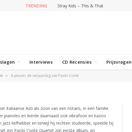
TRENDING
Stray Kids – This & That
rslagen
Interviews
CD Recensies
Prijsvragen
jaardag van Paolo Conte
en
6 januari, de verjaardag van Paolo Conte
»
t Italiaanse Asti als zoon van een notaris, in een familie
ter pianoles en leerde daarnaast ook vibrafoon en kazoo
azz-liefhebber en terwijl hij rechten studeerde, speelde hij
met zijn Paolo Conte Quartet zijn eerste album, en