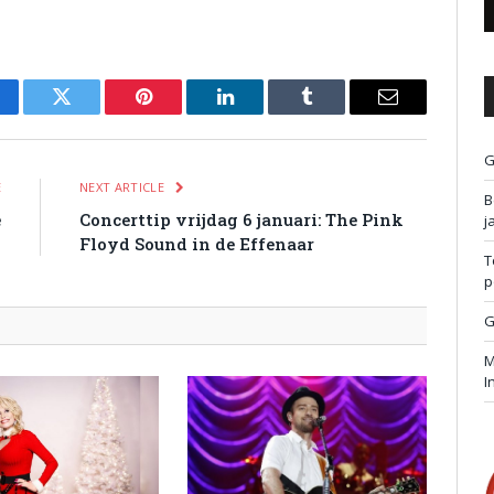
cebook
Twitter
Pinterest
LinkedIn
Tumblr
Email
G
E
NEXT ARTICLE
B
e
Concerttip vrijdag 6 januari: The Pink
j
Floyd Sound in de Effenaar
T
p
G
M
I