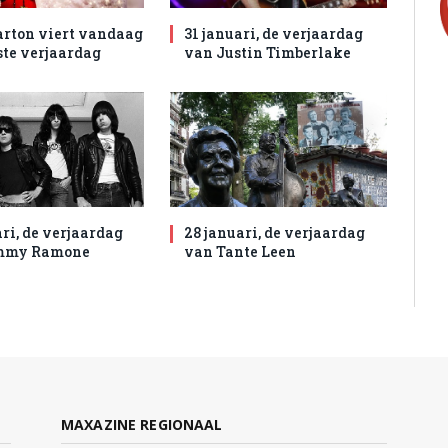
arton viert vandaag
31 januari, de verjaardag
ste verjaardag
van Justin Timberlake
ri, de verjaardag
28 januari, de verjaardag
mmy Ramone
van Tante Leen
MAXAZINE REGIONAAL