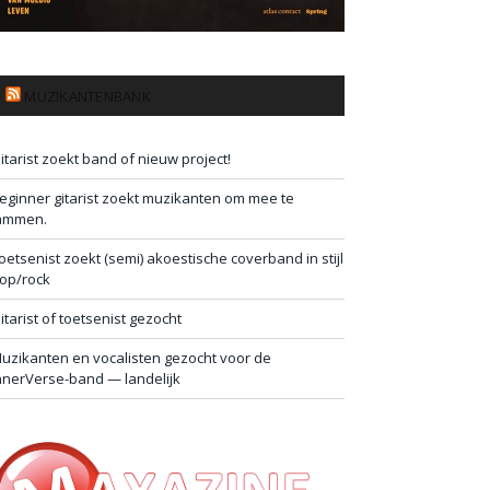
MUZIKANTENBANK
itarist zoekt band of nieuw project!
eginner gitarist zoekt muzikanten om mee te
ammen.
oetsenist zoekt (semi) akoestische coverband in stijl
op/rock
itarist of toetsenist gezocht
uzikanten en vocalisten gezocht voor de
nnerVerse-band — landelijk