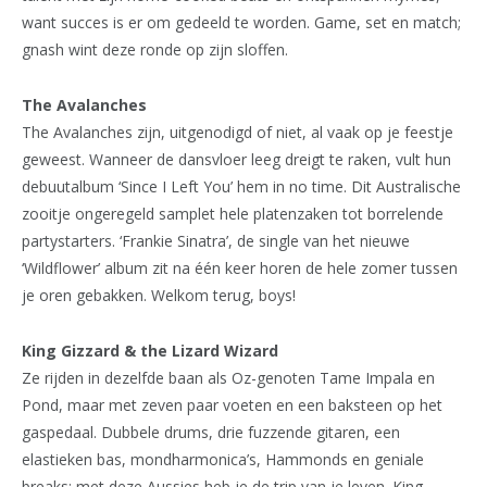
want succes is er om gedeeld te worden. Game, set en match;
gnash wint deze ronde op zijn sloffen.
The Avalanches
The Avalanches zijn, uitgenodigd of niet, al vaak op je feestje
geweest. Wanneer de dansvloer leeg dreigt te raken, vult hun
debuutalbum ‘Since I Left You’ hem in no time. Dit Australische
zooitje ongeregeld samplet hele platenzaken tot borrelende
partystarters. ‘Frankie Sinatra’, de single van het nieuwe
‘Wildflower’ album zit na één keer horen de hele zomer tussen
je oren gebakken. Welkom terug, boys!
King Gizzard & the Lizard Wizard
Ze rijden in dezelfde baan als Oz-genoten Tame Impala en
Pond, maar met zeven paar voeten en een baksteen op het
gaspedaal. Dubbele drums, drie fuzzende gitaren, een
elastieken bas, mondharmonica’s, Hammonds en geniale
breaks; met deze Aussies heb je de trip van je leven. King