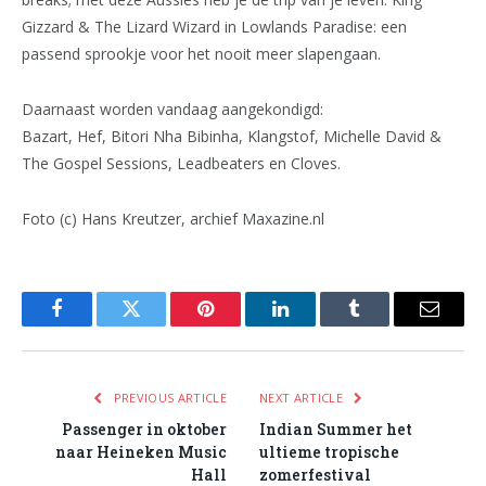
Gizzard & The Lizard Wizard in Lowlands Paradise: een
passend sprookje voor het nooit meer slapengaan.
Daarnaast worden vandaag aangekondigd:
Bazart, Hef, Bitori Nha Bibinha, Klangstof, Michelle David &
The Gospel Sessions, Leadbeaters en Cloves.
Foto (c) Hans Kreutzer, archief Maxazine.nl
Facebook
Twitter
Pinterest
LinkedIn
Tumblr
Email
PREVIOUS ARTICLE
NEXT ARTICLE
Passenger in oktober
Indian Summer het
naar Heineken Music
ultieme tropische
Hall
zomerfestival