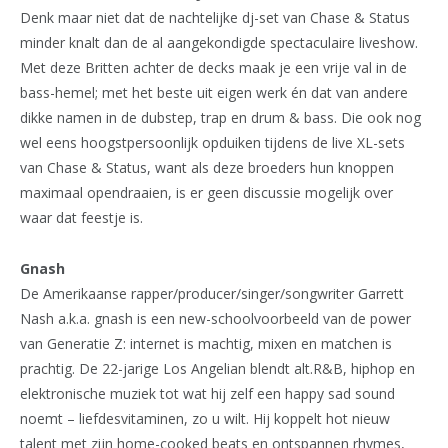
Denk maar niet dat de nachtelijke dj-set van Chase & Status
minder knalt dan de al aangekondigde spectaculaire liveshow.
Met deze Britten achter de decks maak je een vrije val in de
bass-hemel; met het beste uit eigen werk én dat van andere
dikke namen in de dubstep, trap en drum & bass. Die ook nog
wel eens hoogstpersoonlijk opduiken tijdens de live XL-sets
van Chase & Status, want als deze broeders hun knoppen
maximaal opendraaien, is er geen discussie mogelijk over
waar dat feestje is.
Gnash
De Amerikaanse rapper/producer/singer/
songwriter Garrett
Nash a.k.a. gnash is een new-schoolvoorbeeld van de power
van Generatie Z: internet is machtig, mixen en matchen is
prachtig. De 22-jarige Los Angelian blendt alt.R&B, hiphop en
elektronische muziek tot wat hij zelf een happy sad sound
noemt – liefdesvitaminen, zo u wilt. Hij koppelt hot nieuw
talent met zijn home-cooked beats en ontspannen rhymes,