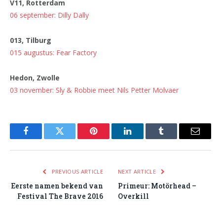
V11, Rotterdam
06 september: Dilly Dally
013, Tilburg
015 augustus: Fear Factory
Hedon, Zwolle
03 november: Sly & Robbie meet Nils Petter Molvaer
Facebook
Twitter
Pinterest
LinkedIn
Tumblr
Email
PREVIOUS ARTICLE
NEXT ARTICLE
Eerste namen bekend van
Primeur: Motörhead –
Festival The Brave 2016
Overkill