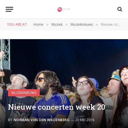
YOU ARE AT:
Home
Muziek
Muzieknieuws
Nieuwe concerten week 20
»
»
»
MUZIEKNIEUWS
Nieuwe concerten week 20
BY
NORMAN VAN DEN WILDENBERG
20 MEI 2016