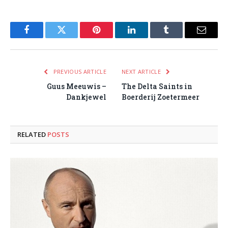
Facebook
Twitter
Pinterest
LinkedIn
Tumblr
Email
PREVIOUS ARTICLE
NEXT ARTICLE
Guus Meeuwis –
The Delta Saints in
Dankjewel
Boerderij Zoetermeer
RELATED
POSTS