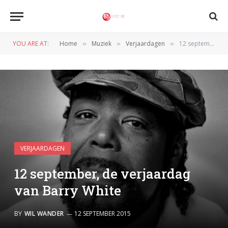
YOU ARE AT:
Home
Muziek
Verjaardagen
12 september, de verjaardag van Barry White
»
»
»
VERJAARDAGEN
12 september, de verjaardag
van Barry White
BY
WIL WANDER
12 SEPTEMBER 2015