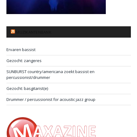
MUZIKANTENBANK
Ervaren bassist
Gezocht: zangeres
SUNBURST country/americana zoekt bassist en
percussionist/drummer
Gezocht: basgitarist(e)
Drummer / percussionist for acoustic jazz group