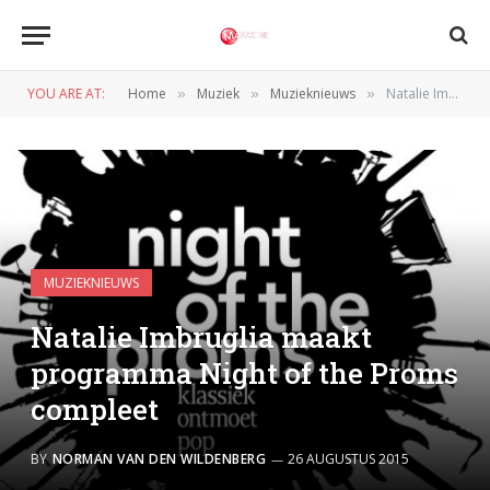
YOU ARE AT:
Home
Muziek
Muzieknieuws
Natalie Imbruglia maakt programma Night of the Proms compleet
»
»
»
MUZIEKNIEUWS
Natalie Imbruglia maakt
programma Night of the Proms
compleet
BY
NORMAN VAN DEN WILDENBERG
26 AUGUSTUS 2015