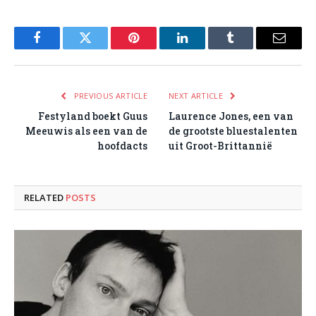
Facebook
Twitter
Pinterest
LinkedIn
Tumblr
Email
PREVIOUS ARTICLE
NEXT ARTICLE
Festyland boekt Guus
Laurence Jones, een van
Meeuwis als een van de
de grootste bluestalenten
hoofdacts
uit Groot-Brittannië
RELATED
POSTS