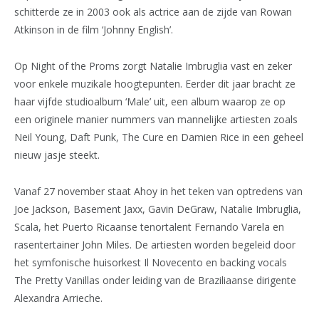
schitterde ze in 2003 ook als actrice aan de zijde van Rowan
Atkinson in de film ‘Johnny English’.
Op Night of the Proms zorgt Natalie Imbruglia vast en zeker
voor enkele muzikale hoogtepunten. Eerder dit jaar bracht ze
haar vijfde studioalbum ‘Male’ uit, een album waarop ze op
een originele manier nummers van mannelijke artiesten zoals
Neil Young, Daft Punk, The Cure en Damien Rice in een geheel
nieuw jasje steekt.
Vanaf 27 november staat Ahoy in het teken van optredens van
Joe Jackson, Basement Jaxx, Gavin DeGraw, Natalie Imbruglia,
Scala, het Puerto Ricaanse tenortalent Fernando Varela en
rasentertainer John Miles. De artiesten worden begeleid door
het symfonische huisorkest Il Novecento en backing vocals
The Pretty Vanillas onder leiding van de Braziliaanse dirigente
Alexandra Arrieche.