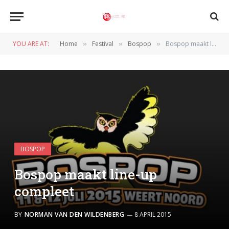
YOU ARE AT:
Home
Festival
Bospop
Bospop maakt line-up compleet
»
»
»
BOSPOP
Bospop maakt line-up
compleet
BY
NORMAN VAN DEN WILDENBERG
8 APRIL 2015