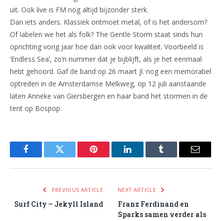
uit. Ook live is FM nog altijd bijzonder sterk.
Dan iets anders. Klassiek ontmoet metal, of is het andersom?
Of labelen we het als folk? The Gentle Storm staat sinds hun
oprichting vorig jaar hoe dan ook voor kwaliteit. Voorbeeld is
‘Endless Sea’, zo’n nummer dat je bijblijft, als je het eenmaal
hebt gehoord. Gaf de band op 26 maart jl. nog een memorabel
optreden in de Amsterdamse Melkweg, op 12 juli aanstaande
laten Anneke van Giersbergen en haar band het stormen in de
tent op Bospop.
Facebook
Twitter
Pinterest
LinkedIn
Tumblr
Email
PREVIOUS ARTICLE
NEXT ARTICLE
Surf City – Jekyll Island
Franz Ferdinand en
Sparks samen verder als