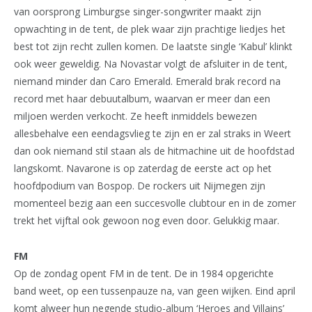
van oorsprong Limburgse singer-songwriter maakt zijn
opwachting in de tent, de plek waar zijn prachtige liedjes het
best tot zijn recht zullen komen. De laatste single ‘Kabul’ klinkt
ook weer geweldig. Na Novastar volgt de afsluiter in de tent,
niemand minder dan Caro Emerald. Emerald brak record na
record met haar debuutalbum, waarvan er meer dan een
miljoen werden verkocht. Ze heeft inmiddels bewezen
allesbehalve een eendagsvlieg te zijn en er zal straks in Weert
dan ook niemand stil staan als de hitmachine uit de hoofdstad
langskomt. Navarone is op zaterdag de eerste act op het
hoofdpodium van Bospop. De rockers uit Nijmegen zijn
momenteel bezig aan een succesvolle clubtour en in de zomer
trekt het vijftal ook gewoon nog even door. Gelukkig maar.
FM
Op de zondag opent FM in de tent. De in 1984 opgerichte
band weet, op een tussenpauze na, van geen wijken. Eind april
komt alweer hun negende studio-album ‘Heroes and Villains’