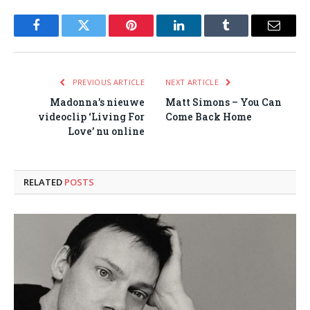
Facebook
Twitter
Pinterest
LinkedIn
Tumblr
Email
PREVIOUS ARTICLE
NEXT ARTICLE
Madonna’s nieuwe
Matt Simons – You Can
videoclip ‘Living For
Come Back Home
Love’ nu online
RELATED
POSTS