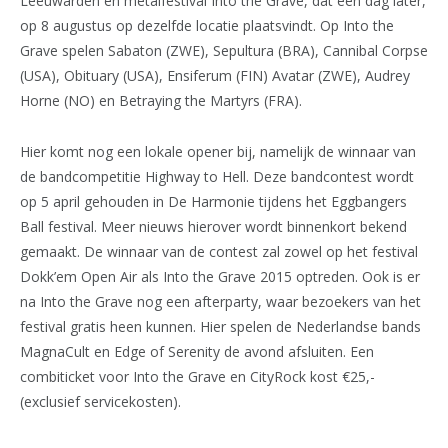
Leeuwarden en metalfestival Into the Grave, dat een dag later,
op 8 augustus op dezelfde locatie plaatsvindt. Op Into the
Grave spelen Sabaton (ZWE), Sepultura (BRA), Cannibal Corpse
(USA), Obituary (USA), Ensiferum (FIN) Avatar (ZWE), Audrey
Horne (NO) en Betraying the Martyrs (FRA).
Hier komt nog een lokale opener bij, namelijk de winnaar van
de bandcompetitie Highway to Hell. Deze bandcontest wordt
op 5 april gehouden in De Harmonie tijdens het Eggbangers
Ball festival. Meer nieuws hierover wordt binnenkort bekend
gemaakt. De winnaar van de contest zal zowel op het festival
Dokk’em Open Air als Into the Grave 2015 optreden. Ook is er
na Into the Grave nog een afterparty, waar bezoekers van het
festival gratis heen kunnen. Hier spelen de Nederlandse bands
MagnaCult en Edge of Serenity de avond afsluiten. Een
combiticket voor Into the Grave en CityRock kost €25,-
(exclusief servicekosten).