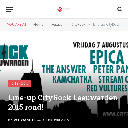
YOU ARE AT:
Home
Festival
CityRock
Line-up CityRock Leeuwarden 2015 rond!
»
»
»
CITYROCK
Line-up CityRock Leeuwarden
2015 rond!
BY
WIL WANDER
9 FEBRUARI 2015