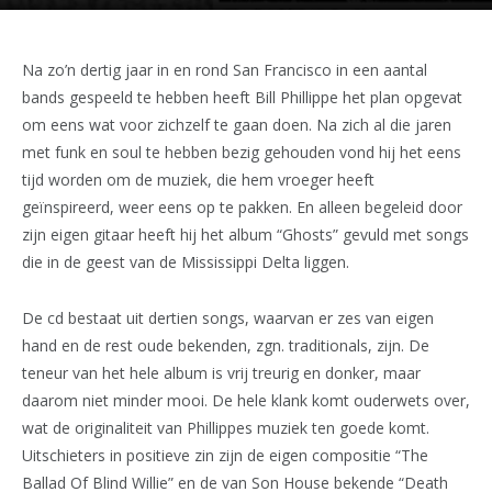
Na zo’n dertig jaar in en rond San Francisco in een aantal
bands gespeeld te hebben heeft Bill Phillippe het plan opgevat
om eens wat voor zichzelf te gaan doen. Na zich al die jaren
met funk en soul te hebben bezig gehouden vond hij het eens
tijd worden om de muziek, die hem vroeger heeft
geïnspireerd, weer eens op te pakken. En alleen begeleid door
zijn eigen gitaar heeft hij het album “Ghosts” gevuld met songs
die in de geest van de Mississippi Delta liggen.
De cd bestaat uit dertien songs, waarvan er zes van eigen
hand en de rest oude bekenden, zgn. traditionals, zijn. De
teneur van het hele album is vrij treurig en donker, maar
daarom niet minder mooi. De hele klank komt ouderwets over,
wat de originaliteit van Phillippes muziek ten goede komt.
Uitschieters in positieve zin zijn de eigen compositie “The
Ballad Of Blind Willie” en de van Son House bekende “Death