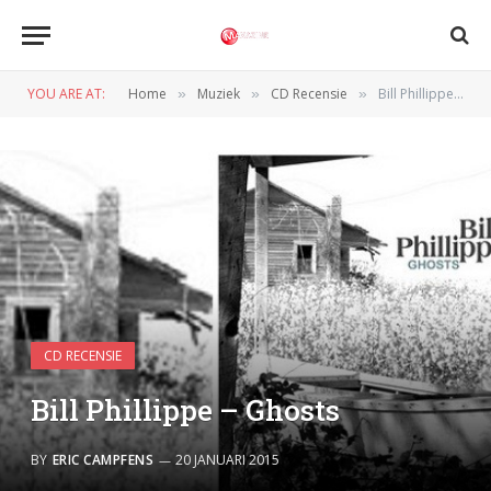
YOU ARE AT:
Home
Muziek
CD Recensie
Bill Phillippe – Ghosts
»
»
»
CD RECENSIE
Bill Phillippe – Ghosts
BY
ERIC CAMPFENS
20 JANUARI 2015