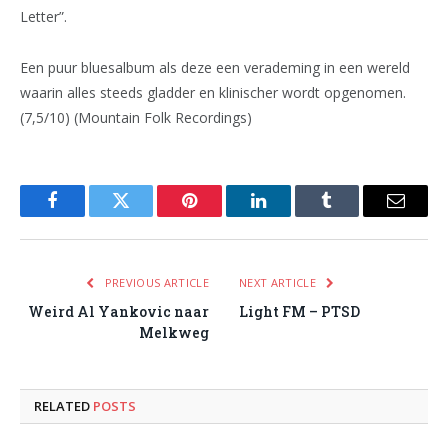
Letter”.
Een puur bluesalbum als deze een verademing in een wereld
waarin alles steeds gladder en klinischer wordt opgenomen.
(7,5/10) (Mountain Folk Recordings)
Facebook
Twitter
Pinterest
LinkedIn
Tumblr
Email
PREVIOUS ARTICLE
NEXT ARTICLE
Weird Al Yankovic naar
Light FM – PTSD
Melkweg
RELATED
POSTS