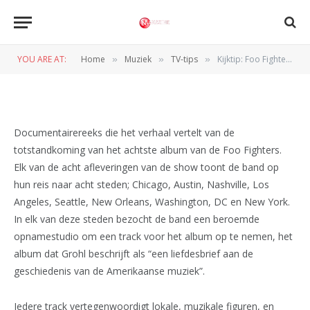
Kijktip: Foo Fighters – ‘Sonic
Highways’
YOU ARE AT:
Home
Muziek
TV-tips
Kijktip: Foo Fighters – ‘Sonic Highways’
»
»
»
BY
WIL WANDER
9 NOVEMBER 2014
Documentairereeks die het verhaal vertelt van de
totstandkoming van het achtste album van de Foo Fighters.
Elk van de acht afleveringen van de show toont de band op
hun reis naar acht steden; Chicago, Austin, Nashville, Los
Angeles, Seattle, New Orleans, Washington, DC en New York.
In elk van deze steden bezocht de band een beroemde
opnamestudio om een track voor het album op te nemen, het
album dat Grohl beschrijft als “een liefdesbrief aan de
geschiedenis van de Amerikaanse muziek”.
Iedere track vertegenwoordigt lokale, muzikale figuren, en