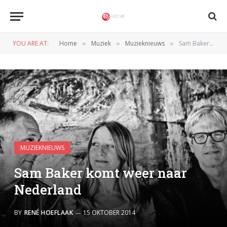
YOU ARE AT:
Home
Muziek
Muzieknieuws
Sam Baker komt weer naar Nederland
»
»
»
MUZIEKNIEUWS
Sam Baker komt weer naar
Nederland
BY
RENÉ HOEFLAAK
15 OKTOBER 2014