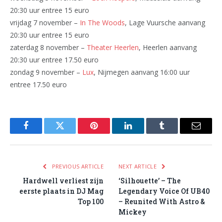
20:30 uur entree 15 euro
vrijdag 7 november –
In The Woods
, Lage Vuursche aanvang
20:30 uur entree 15 euro
zaterdag 8 november –
Theater Heerlen
, Heerlen aanvang
20:30 uur entree 17.50 euro
zondag 9 november –
Lux
, Nijmegen aanvang 16:00 uur
entree 17.50 euro
Facebook
Twitter
Pinterest
LinkedIn
Tumblr
Email
PREVIOUS ARTICLE
NEXT ARTICLE
Hardwell verliest zijn
‘Silhouette’ – The
eerste plaats in DJ Mag
Legendary Voice Of UB40
Top 100
– Reunited With Astro &
Mickey