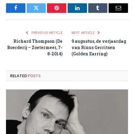
Facebook
Twitter
Pinterest
LinkedIn
Tumblr
Email
PREVIOUS ARTICLE
NEXT ARTICLE
Richard Thompson (De
9 augustus, de verjaardag
Boerderij – Zoetermeer, 7-
van Rinus Gerritsen
8-2014)
(Golden Earring)
RELATED
POSTS