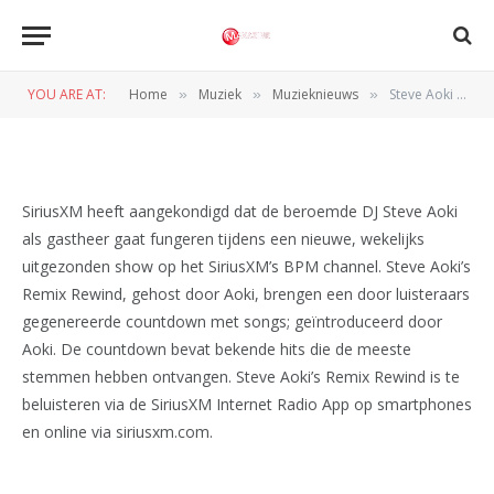
Steve Aoki brengt nieuwe
show op SiriusXM
YOU ARE AT:
Home
Muziek
Muzieknieuws
Steve Aoki brengt nieuwe show op SiriusXM
»
»
»
BY
WIL WANDER
9 AUGUSTUS 2014
SiriusXM heeft aangekondigd dat de beroemde DJ Steve Aoki
als gastheer gaat fungeren tijdens een nieuwe, wekelijks
uitgezonden show op het SiriusXM’s BPM channel. Steve Aoki’s
Remix Rewind, gehost door Aoki, brengen een door luisteraars
gegenereerde countdown met songs; geïntroduceerd door
Aoki. De countdown bevat bekende hits die de meeste
stemmen hebben ontvangen. Steve Aoki’s Remix Rewind is te
beluisteren via de SiriusXM Internet Radio App op smartphones
en online via siriusxm.com.