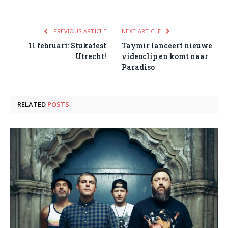
PREVIOUS ARTICLE
NEXT ARTICLE
11 februari: Stukafest
Taymir lanceert nieuwe
Utrecht!
videoclip en komt naar
Paradiso
RELATED
POSTS