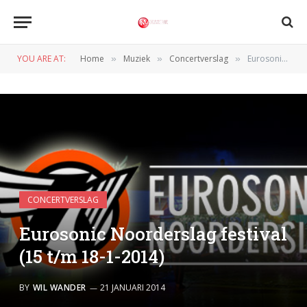
YOU ARE AT:
Home
Muziek
Concertverslag
Eurosonic Noorderslag festival (15 t/m 18-1-2014)
»
»
»
CONCERTVERSLAG
Eurosonic Noorderslag festival
(15 t/m 18-1-2014)
BY
WIL WANDER
21 JANUARI 2014