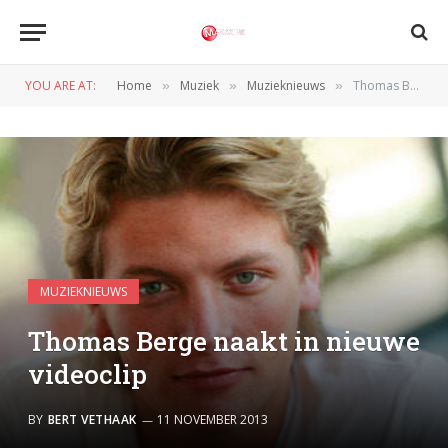
YOU ARE AT:
Home
Muziek
Muzieknieuws
Thomas Berge naakt in nieuwe videoclip
»
»
»
MUZIEKNIEUWS
Thomas Berge naakt in nieuwe
videoclip
BY
BERT VETHAAK
11 NOVEMBER 2013