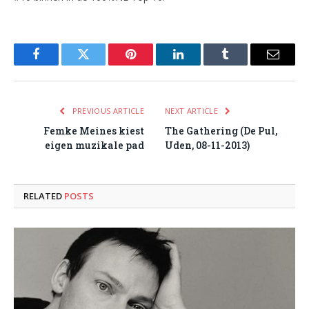
Facebook
Twitter
Pinterest
LinkedIn
Tumblr
Email
PREVIOUS ARTICLE
NEXT ARTICLE
Femke Meines kiest
The Gathering (De Pul,
eigen muzikale pad
Uden, 08-11-2013)
RELATED
POSTS