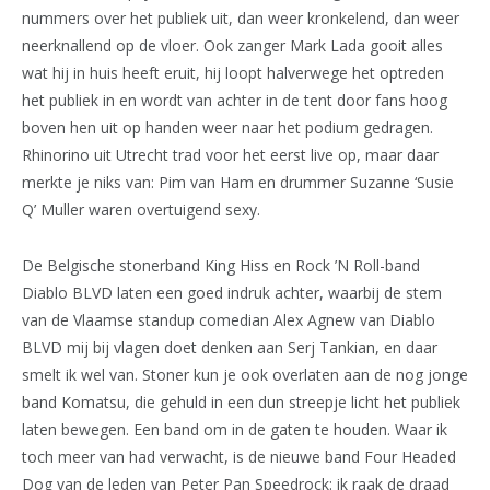
nummers over het publiek uit, dan weer kronkelend, dan weer
neerknallend op de vloer. Ook zanger Mark Lada gooit alles
wat hij in huis heeft eruit, hij loopt halverwege het optreden
het publiek in en wordt van achter in de tent door fans hoog
boven hen uit op handen weer naar het podium gedragen.
Rhinorino uit Utrecht trad voor het eerst live op, maar daar
merkte je niks van: Pim van Ham en drummer Suzanne ‘Susie
Q’ Muller waren overtuigend sexy.
De Belgische stonerband King Hiss en Rock ’N Roll-band
Diablo BLVD laten een goed indruk achter, waarbij de stem
van de Vlaamse standup comedian Alex Agnew van Diablo
BLVD mij bij vlagen doet denken aan Serj Tankian, en daar
smelt ik wel van. Stoner kun je ook overlaten aan de nog jonge
band Komatsu, die gehuld in een dun streepje licht het publiek
laten bewegen. Een band om in de gaten te houden. Waar ik
toch meer van had verwacht, is de nieuwe band Four Headed
Dog van de leden van Peter Pan Speedrock: ik raak de draad