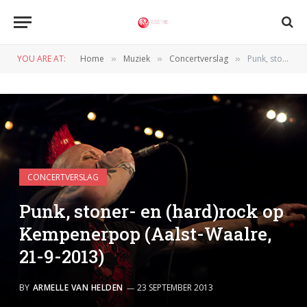
YOU ARE AT:
Home
Muziek
Concertverslag
Punk, stoner- en (hard)rock op Kempenerpop (Aalst-Waalre, 21-9-2013)
»
»
»
CONCERTVERSLAG
Punk, stoner- en (hard)rock op
Kempenerpop (Aalst-Waalre,
21-9-2013)
BY
ARMELLE VAN HELDEN
23 SEPTEMBER 2013