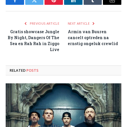
Facebook
Twitter
Pinterest
LinkedIn
Tumblr
Email
PREVIOUS ARTICLE
NEXT ARTICLE
Gratis showcase Jungle
Armin van Buuren
By Night, Dangers Of The
cancelt optreden na
Sea en Rah Rah in Ziggo
ernstig ongeluk crewlid
Live
RELATED
POSTS