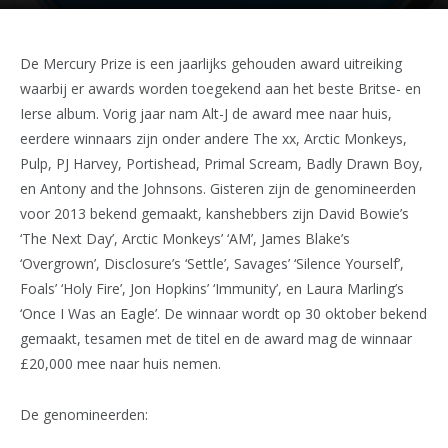
De Mercury Prize is een jaarlijks gehouden award uitreiking
waarbij er awards worden toegekend aan het beste Britse- en
Ierse album. Vorig jaar nam Alt-J de award mee naar huis,
eerdere winnaars zijn onder andere The xx, Arctic Monkeys,
Pulp, PJ Harvey, Portishead, Primal Scream, Badly Drawn Boy,
en Antony and the Johnsons. Gisteren zijn de genomineerden
voor 2013 bekend gemaakt, kanshebbers zijn David Bowie’s
‘The Next Day’, Arctic Monkeys’ ‘AM’, James Blake’s
‘Overgrown’, Disclosure’s ‘Settle’, Savages’ ‘Silence Yourself’,
Foals’ ‘Holy Fire’, Jon Hopkins’ ‘Immunity’, en Laura Marling’s
‘Once I Was an Eagle’. De winnaar wordt op 30 oktober bekend
gemaakt, tesamen met de titel en de award mag de winnaar
£20,000 mee naar huis nemen.
De genomineerden: