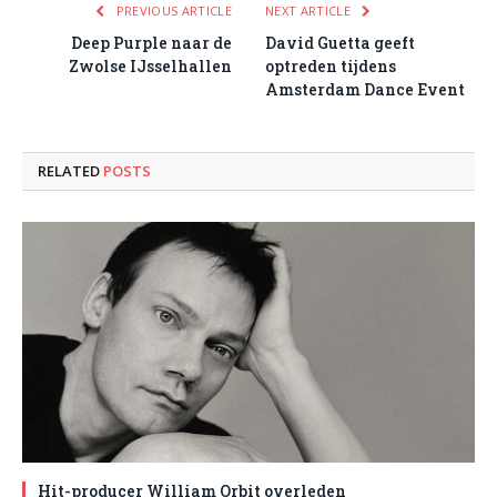
PREVIOUS ARTICLE
NEXT ARTICLE
Deep Purple naar de
David Guetta geeft
Zwolse IJsselhallen
optreden tijdens
Amsterdam Dance Event
RELATED
POSTS
Hit-producer William Orbit overleden