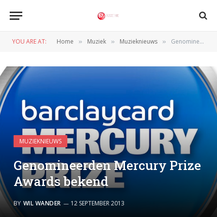
YOU ARE AT:
Home
Muziek
Muzieknieuws
Genomineerden Mercury Prize Awards bekend
»
»
»
MUZIEKNIEUWS
Genomineerden Mercury Prize
Awards bekend
BY
WIL WANDER
12 SEPTEMBER 2013