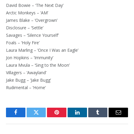
David Bowie – ‘The Next Day’
Arctic Monkeys – ‘AM’
James Blake – ‘Overgrown’
Disclosure – ‘Settle’
Savages – ‘Silence Yourself’
Foals – ‘Holy Fire’
Laura Marling – ‘Once I Was an Eagle’
Jon Hopkins – ‘Immunity’
Laura Mvula – ‘Sing to the Moon’
Villagers – ‘Awayland’
Jake Bugg – ‘Jake Bugg’
Rudimental – ‘Home’
Facebook
Twitter
Pinterest
LinkedIn
Tumblr
Email