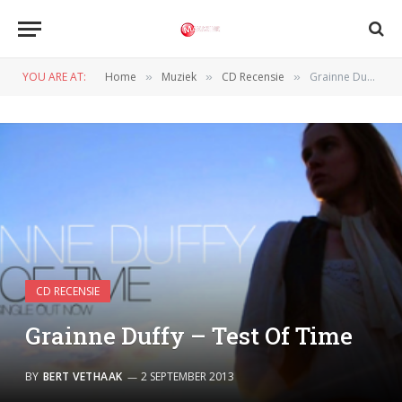
YOU ARE AT:
Home
Muziek
CD Recensie
Grainne Duffy – Test Of Time
»
»
»
CD RECENSIE
Grainne Duffy – Test Of Time
BY
BERT VETHAAK
2 SEPTEMBER 2013