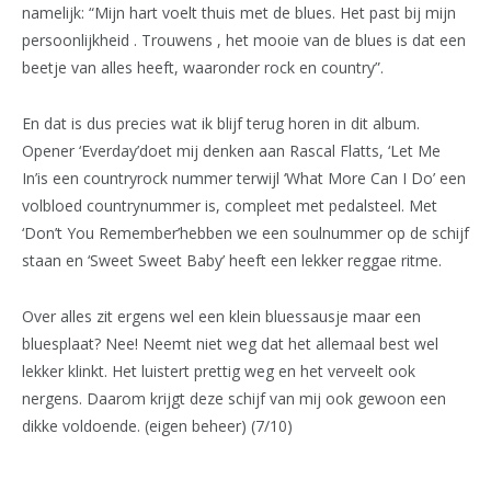
namelijk: “Mijn hart voelt thuis met de blues. Het past bij mijn
persoonlijkheid . Trouwens , het mooie van de blues is dat een
beetje van alles heeft, waaronder rock en country”.
En dat is dus precies wat ik blijf terug horen in dit album.
Opener ‘Everday’doet mij denken aan Rascal Flatts, ‘Let Me
In’is een countryrock nummer terwijl ‘What More Can I Do’ een
volbloed countrynummer is, compleet met pedalsteel. Met
‘Don’t You Remember’hebben we een soulnummer op de schijf
staan en ‘Sweet Sweet Baby’ heeft een lekker reggae ritme.
Over alles zit ergens wel een klein bluessausje maar een
bluesplaat? Nee! Neemt niet weg dat het allemaal best wel
lekker klinkt. Het luistert prettig weg en het verveelt ook
nergens. Daarom krijgt deze schijf van mij ook gewoon een
dikke voldoende. (eigen beheer) (7/10)