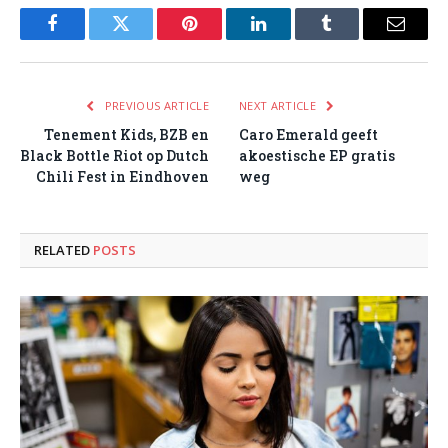
Facebook
Twitter
Pinterest
LinkedIn
Tumblr
Email
PREVIOUS ARTICLE
NEXT ARTICLE
Tenement Kids, BZB en
Caro Emerald geeft
Black Bottle Riot op Dutch
akoestische EP gratis
Chili Fest in Eindhoven
weg
RELATED
POSTS