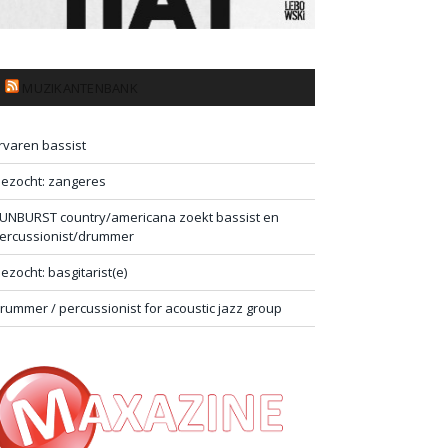
MUZIKANTENBANK
rvaren bassist
ezocht: zangeres
UNBURST country/americana zoekt bassist en
ercussionist/drummer
ezocht: basgitarist(e)
rummer / percussionist for acoustic jazz group