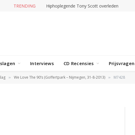
TRENDING
Hiphoplegende Tony Scott overleden
rslagen
Interviews
CD Recensies
Prijsvragen
lag
We Love The 90’s (Goffertpark – Nijmegen, 31-8-2013)
M7428
»
»