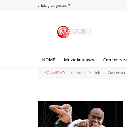
vrijdag, augustus 7
HOME
Muzieknieuws
Concertve
M7428
YOU ARE AT:
Home
Muziek
Concertvers
»
»
BY
WIL WANDER
1 SEPTEMBER 2013