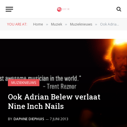
YOU ARE AT:
Home
Muziek
Muzieknieuws
Ook Adrian Belew verlaat Nine Inch Nails
»
»
»
MUZIEKNIEUWS
Ook Adrian Belew verlaat
Nine Inch Nails
BY
DAPHNE DIEPHUIS
7 JUNI 2013