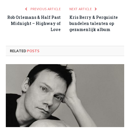
PREVIOUS ARTICLE
NEXT ARTICLE
Rob Orlemans & Half Past
Kris Berry & Perquisite
Midnight – Highway of
bundelen talenten op
Love
gezamenlijk album
RELATED
POSTS