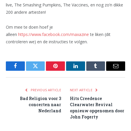
live, The Smashing Pumpkins, The Vaccines, en nog zo’n dikke
200 andere artiesten!
Om mee te doen hoef je
alleen
https://www.facebook.com/maxazine
te liken (dit
controleren we) en de instructies te volgen.
Facebook
Twitter
Pinterest
LinkedIn
Tumblr
Email
PREVIOUS ARTICLE
NEXT ARTICLE
Bad Religion voor 3
Hits Creedence
concerten naar
Clearwater Revival
Nederland
opnieuw opgenomen door
John Fogerty