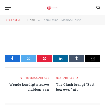
Team Latino – Mambo House
YOU ARE AT:
Home
Team Latino – Mambo House
»
BY
NORMAN VAN DEN WILDENBERG
21 MEI 2013
Facebook
Twitter
Pinterest
LinkedIn
Tumblr
Email
PREVIOUS ARTICLE
NEXT ARTICLE
Wende kondigt nieuwe
The Clash brengt “Best
clubtour aan
box ever” uit