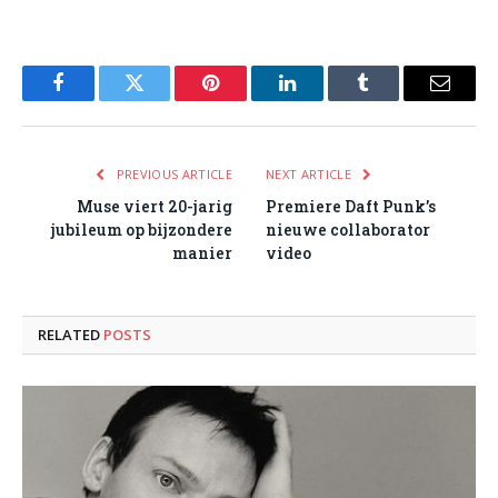
Facebook
Twitter
Pinterest
LinkedIn
Tumblr
Email
PREVIOUS ARTICLE
NEXT ARTICLE
Muse viert 20-jarig
Premiere Daft Punk’s
jubileum op bijzondere
nieuwe collaborator
manier
video
RELATED
POSTS