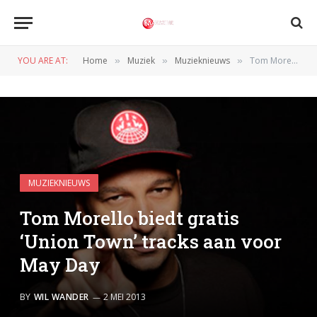
YOU ARE AT:
Home
Muziek
Muzieknieuws
Tom Morello biedt gratis ‘Union Town’ tracks aan voor May Day
»
»
»
MUZIEKNIEUWS
Tom Morello biedt gratis
‘Union Town’ tracks aan voor
May Day
BY
WIL WANDER
2 MEI 2013