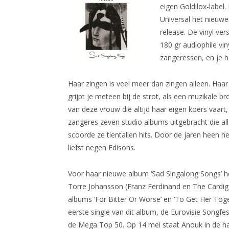
eigen Goldilox-label.
Universal het nieuwe 
release. De vinyl ver
180 gr audiophile vi
zangeressen, en je h
Haar zingen is veel meer dan zingen alleen. Ha
grijpt je meteen bij de strot, als een muzikale br
van deze vrouw die altijd haar eigen koers vaart,
zangeres zeven studio albums uitgebracht die a
scoorde ze tientallen hits. Door de jaren heen 
liefst negen Edisons.
Voor haar nieuwe album ‘Sad Singalong Songs’ 
Torre Johansson (Franz Ferdinand en The Cardi
albums ‘For Bitter Or Worse’ en ‘To Get Her Toge
eerste single van dit album, de Eurovisie Songfes
de Mega Top 50. Op 14 mei staat Anouk in de halv