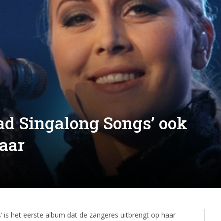
ad Singalong Songs’ ook
baar
’ is het eerste album dat de zangeres uitbrengt op haar