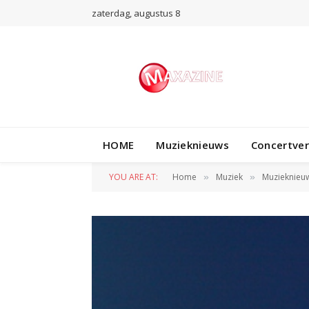
zaterdag, augustus 8
HOME
Muzieknieuws
Concertve
YOU ARE AT:
Home
Muziek
Muzieknieu
»
»