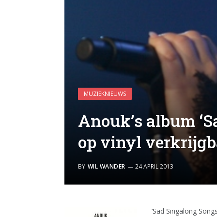
MUZIEKNIEUWS
Anouk’s album ‘S
op vinyl verkrijg
BY
WIL WANDER
24 APRIL 2013
‘Sad Singalong Songs