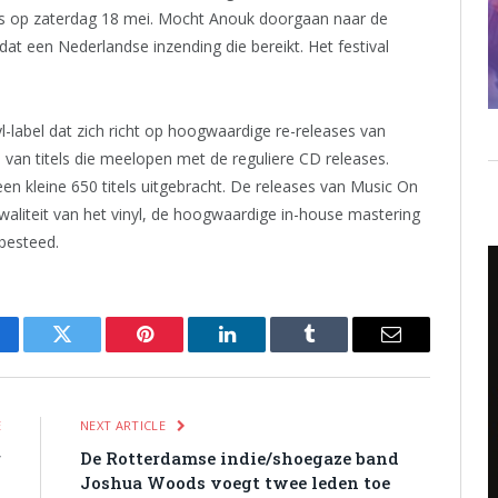
laats op zaterdag 18 mei. Mocht Anouk doorgaan naar de
 dat een Nederlandse inzending die bereikt. Het festival
l-label dat zich richt op hoogwaardige re-releases van
van titels die meelopen met de reguliere CD releases.
een kleine 650 titels uitgebracht. De releases van Music On
aliteit van het vinyl, de hoogwaardige in-house mastering
besteed.
cebook
Twitter
Pinterest
LinkedIn
Tumblr
Email
E
NEXT ARTICLE
r
De Rotterdamse indie/shoegaze band
l
Joshua Woods voegt twee leden toe