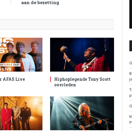
aan de bezetting
G
B
j
r AFAS Live
Hiphoplegende Tony Scott
overleden
T
p
G
M
I