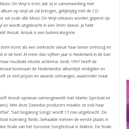
 Music On Vinyl is trots dat zij in samenwerking met
album op vinyl uit zal brengen, gelijktijdig met de CD-
sie zal zoals alle Music On Vinyl releases worden geperst op
nyl en wordt uitgebracht in een 3mm sleeve. Je hebt
ebt Anouk. Anouk is een buitencategorie.
ar stem komt als een oerkracht vanuit haar tenen omhoog en
ok in de keel. Al meer dan vijftien jaar is Nederland in de ban
 haar muzikale intuïtie achterna. Sinds 1997 heeft de
llemaal bovenaan de Nederlandse albumlijst eindigden en
heeft ze veel prijzen en awards ontvangen, waaronder maar
heeft Anouk opnieuw samengewerkt met Martin Gjerstad en
gans). Met deze Zweedse producers maakte ze ook haar
ther’. ‘Sad Singalong Songs’ wordt 17 mei uitgebracht. De
tival inzending ‘Birds’, behaalde meteen de eerste plaats in
e finale van het Eurovisie Songfestival in Malmö. De finale