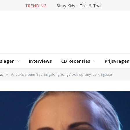
TRENDING
Hit-producer William Orbit overleden
rslagen
Interviews
CD Recensies
Prijsvragen
ws
Anouk’s album ‘Sad Singalong Songs’ ook op vinyl verkrijgbaar
»