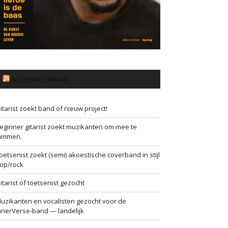
MUZIKANTENBANK
itarist zoekt band of nieuw project!
eginner gitarist zoekt muzikanten om mee te
ammen.
oetsenist zoekt (semi) akoestische coverband in stijl
op/rock
itarist of toetsenist gezocht
uzikanten en vocalisten gezocht voor de
nnerVerse-band — landelijk