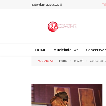
zaterdag, augustus 8
T
HOME
Muzieknieuws
Concertve
M DSC7075
YOU ARE AT:
Home
Muziek
Concertvers
»
»
BY
GWENDOLYNE VAN ERP
20 APRIL 2013