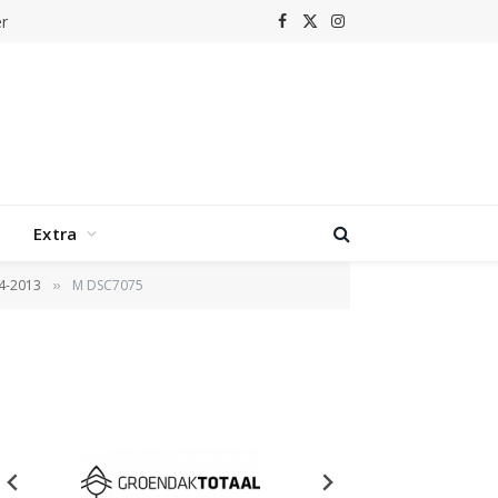
r
Facebook
X
Instagram
(Twitter)
Extra
04-2013
M DSC7075
»