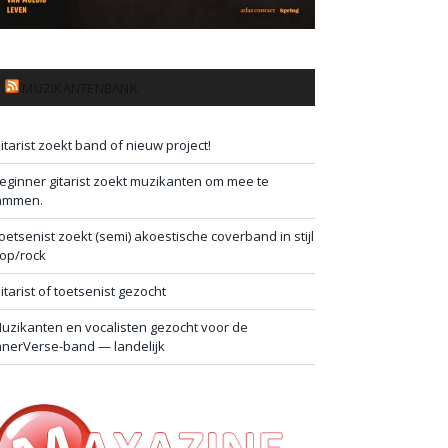
MUZIKANTENBANK
itarist zoekt band of nieuw project!
eginner gitarist zoekt muzikanten om mee te
ammen.
oetsenist zoekt (semi) akoestische coverband in stijl
op/rock
itarist of toetsenist gezocht
uzikanten en vocalisten gezocht voor de
nnerVerse-band — landelijk