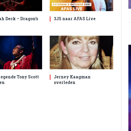
ah Deck – Dragon’s
3JS naar AFAS Live
egende Tony Scott
Jerney Kaagman
en
overleden