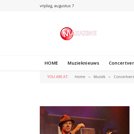
vrijdag, augustus 7
HOME
Muzieknieuws
Concertve
M DSC7037
YOU ARE AT:
Home
Muziek
Concertvers
»
»
BY
GWENDOLYNE VAN ERP
20 APRIL 2013