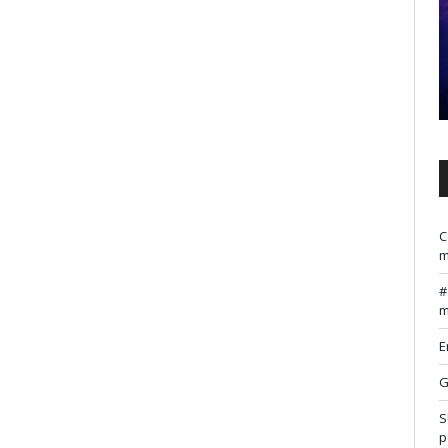
C
m
m
E
G
S
p