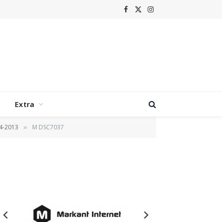
Facebook
X
Instagram
(Twitter)
Extra
04-2013
M DSC7037
»