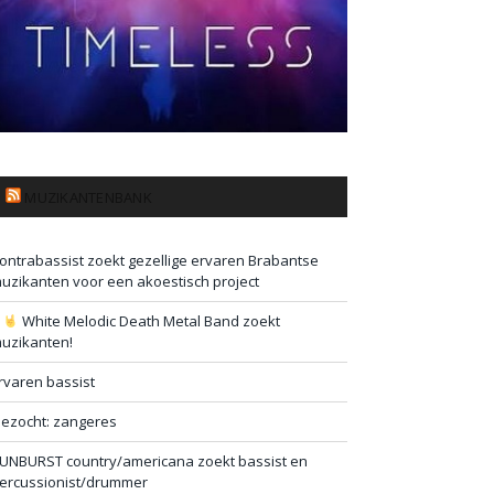
MUZIKANTENBANK
ontrabassist zoekt gezellige ervaren Brabantse
uzikanten voor een akoestisch project
#
White Melodic Death Metal Band zoekt
uzikanten!
rvaren bassist
ezocht: zangeres
UNBURST country/americana zoekt bassist en
ercussionist/drummer