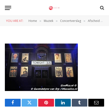
M DSC6779
YOU ARE AT:
Home
Muziek
Concertverslag
Afscheid Jaap de Witte tijdens Bronnen in de Goudse Schouwburg 16-04-2013
»
»
»
BY
GWENDOLYNE VAN ERP
20 APRIL 2013
Facebook
Twitter
Pinterest
LinkedIn
Tumblr
Email