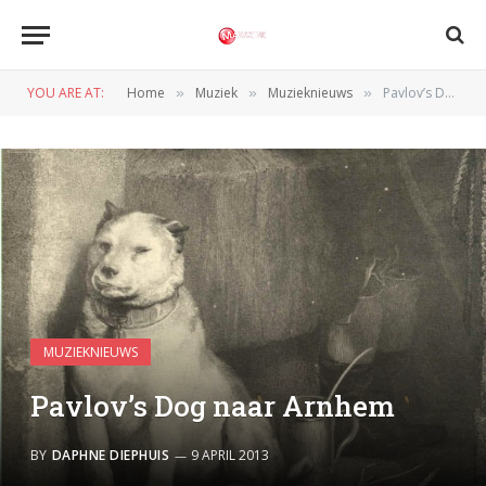
YOU ARE AT:
Home
Muziek
Muzieknieuws
Pavlov’s Dog naar Arnhem
»
»
»
MUZIEKNIEUWS
Pavlov’s Dog naar Arnhem
BY
DAPHNE DIEPHUIS
9 APRIL 2013