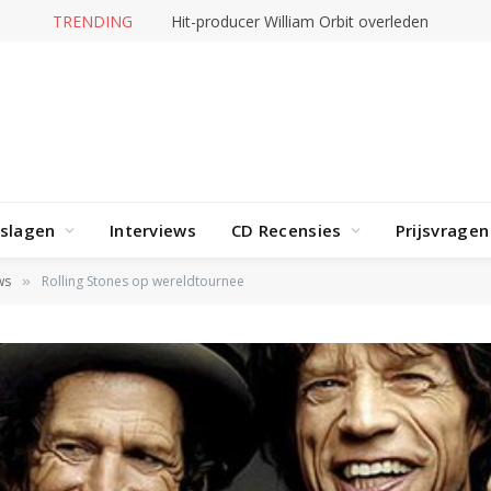
TRENDING
Hit-producer William Orbit overleden
rslagen
Interviews
CD Recensies
Prijsvragen
ws
Rolling Stones op wereldtournee
»