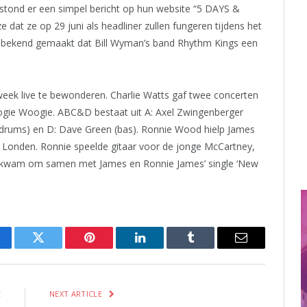
, stond er een simpel bericht op hun website “5 DAYS &
t ze op 29 juni als headliner zullen fungeren tijdens het
k bekend gemaakt dat Bill Wyman’s band Rhythm Kings een
eek live te bewonderen. Charlie Watts gaf twee concerten
gie Woogie. ABC&D bestaat uit A: Axel Zwingenberger
s (drums) en D: Dave Green (bas). Ronnie Wood hielp James
in Londen. Ronnie speelde gitaar voor de jonge McCartney,
 kwam om samen met James en Ronnie James’ single ‘New
cebook
Twitter
Pinterest
LinkedIn
Tumblr
Email
E
NEXT ARTICLE