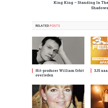
King King – Standing In Th
Shadow
RELATED
POSTS
Hit-producer William Orbit
3JS naa
overleden