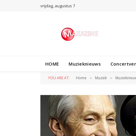
vrijdag, augustus 7
HOME
Muzieknieuws
Concertve
YOU ARE AT:
Home
Muziek
Muzieknieu
»
»