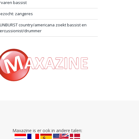
rvaren bassist
ezocht: zangeres
UNBURST country/americana zoekt bassist en
ercussionist/drummer
Maxazine is er ook in andere talen: