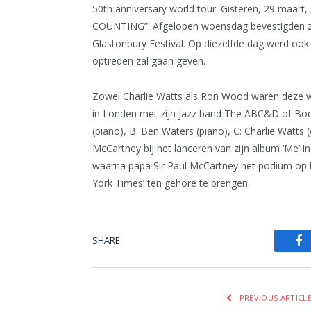
50th anniversary world tour. Gisteren, 29 maart
COUNTING”. Afgelopen woensdag bevestigden ze da
Glastonbury Festival. Op diezelfde dag werd oo
optreden zal gaan geven.
Zowel Charlie Watts als Ron Wood waren deze w
in Londen met zijn jazz band The ABC&D of Boo
(piano), B: Ben Waters (piano), C: Charlie Watt
McCartney bij het lanceren van zijn album ‘Me’ 
waarna papa Sir Paul McCartney het podium op
York Times’ ten gehore te brengen.
SHARE.
Fa
PREVIOUS ARTICL