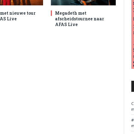
met nieuwe tour
Megadeth met
AS Live
afscheidstournee naar
AFAS Live
C
m
m