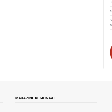
E
G
S
p
MAXAZINE REGIONAAL