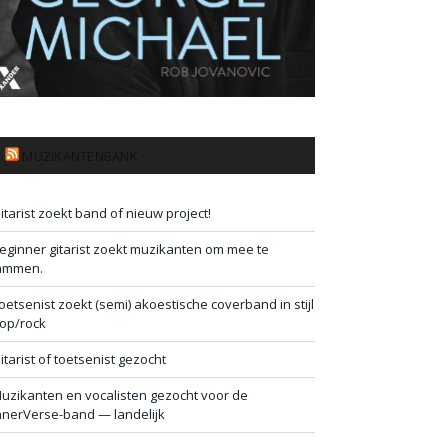
MUZIKANTENBANK
itarist zoekt band of nieuw project!
eginner gitarist zoekt muzikanten om mee te
ammen.
oetsenist zoekt (semi) akoestische coverband in stijl
op/rock
itarist of toetsenist gezocht
uzikanten en vocalisten gezocht voor de
nnerVerse-band — landelijk