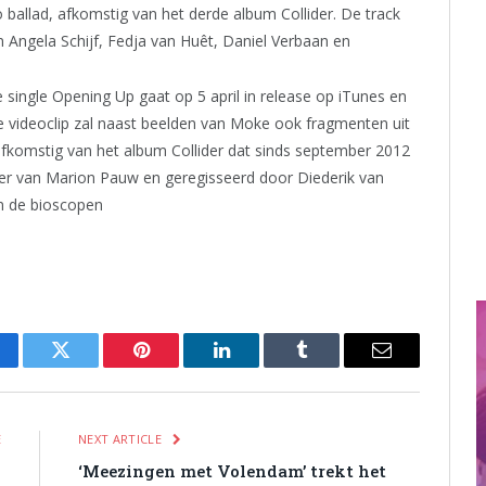
 ballad, afkomstig van het derde album Collider. De track
rin Angela Schijf, Fedja van Huêt, Daniel Verbaan en
 single Opening Up gaat op 5 april in release op iTunes en
e videoclip zal naast beelden van Moke ook fragmenten uit
 afkomstig van het album Collider dat sinds september 2012
ller van Marion Pauw en geregisseerd door Diederik van
in de bioscopen
cebook
Twitter
Pinterest
LinkedIn
Tumblr
Email
E
NEXT ARTICLE
)
‘Meezingen met Volendam’ trekt het