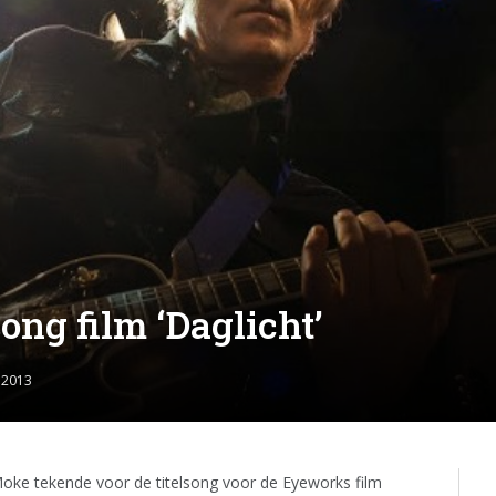
ong film ‘Daglicht’
 2013
ke tekende voor de titelsong voor de Eyeworks film