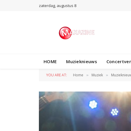
zaterdag, augustus 8
HOME
Muzieknieuws
Concertve
YOU ARE AT:
Home
Muziek
Muzieknieu
»
»