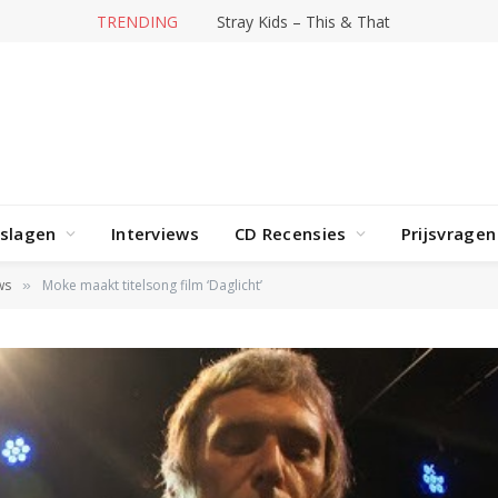
TRENDING
Stray Kids – This & That
rslagen
Interviews
CD Recensies
Prijsvragen
ws
Moke maakt titelsong film ‘Daglicht’
»