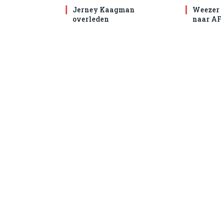
Jerney Kaagman
Weezer 
overleden
naar AF