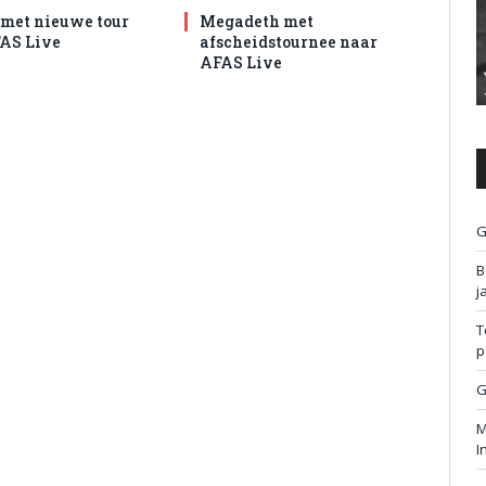
met nieuwe tour
Megadeth met
AS Live
afscheidstournee naar
AFAS Live
G
B
j
T
p
G
M
I