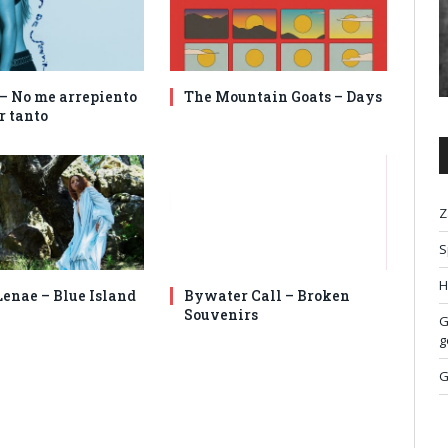
 – No me arrepiento
The Mountain Goats – Days
r tanto
Z
S
H
enae – Blue Island
Bywater Call – Broken
Souvenirs
G
g
G