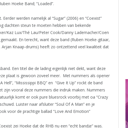
Ruben Hoeke Band; “Loaded”.
t. Eerder werden namelijk al “Sugar” (2006) en “Coexist”
 nog dachten steun te moeten hebben van bekende
aker/Kaz Lux/Thé Lau/Peter Cook/Danny Lademacher/Coen
 gemaakt. En terecht, want deze band (Ruben Hoeke-gitaar,
Arjan Knaap-drums) heeft zo ontzettend veel kwaliteit dat
nd. Een titel die de lading eigenlijk niet dekt, want deze
Deze plaat is gewoon zoveel meer. Met nummers als opener
A Hell”, “Mississippi BBQ” en “Give It Up” rockt de band
et zijn vooral deze nummers die indruk maken. Nummers
uurlijk komt er ook pure bluesrock voorbij met oa “Crazy
huwd. Luister naar afsluiter “Soul Of A Man” en je
 ook voor de prachtige ballad “Love And Emotion”
oexist zei Hoeke dat de RHB nu een “echt bandje” was.