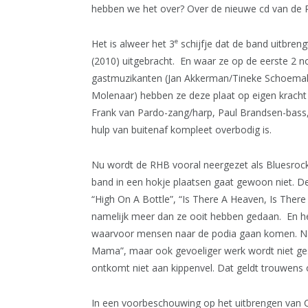
hebben we het over? Over de nieuwe cd van de 
e
Het is alweer het 3
schijfje dat de band uitbreng
(2010) uitgebracht. En waar ze op de eerste 2
gastmuzikanten (Jan Akkerman/Tineke Schoem
Molenaar) hebben ze deze plaat op eigen kracht
Frank van Pardo-zang/harp, Paul Brandsen-bass, 
hulp van buitenaf kompleet overbodig is.
Nu wordt de RHB vooral neergezet als Bluesrockba
band in een hokje plaatsen gaat gewoon niet. 
“High On A Bottle”, “Is There A Heaven, Is There 
namelijk meer dan ze ooit hebben gedaan. En h
waarvoor mensen naar de podia gaan komen. Nat
Mama”, maar ook gevoeliger werk wordt niet gesc
ontkomt niet aan kippenvel. Dat geldt trouwens
In een voorbeschouwing op het uitbrengen van C