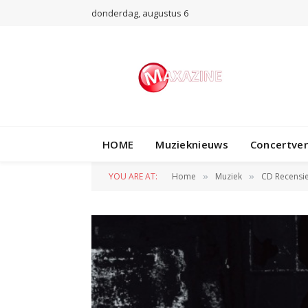
donderdag, augustus 6
HOME
Muzieknieuws
Concertve
YOU ARE AT:
Home
Muziek
CD Recensi
»
»