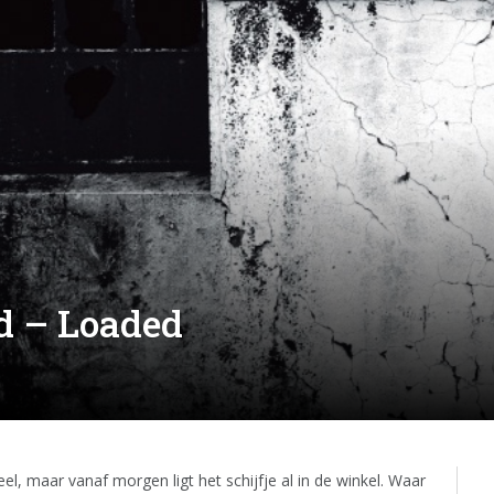
d – Loaded
el, maar vanaf morgen ligt het schijfje al in de winkel. Waar