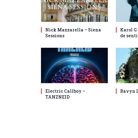
Nick Mazzarella – Siena
Karol G
Sessions
de senti
Electric Callboy –
Ravyn L
TANZNEID