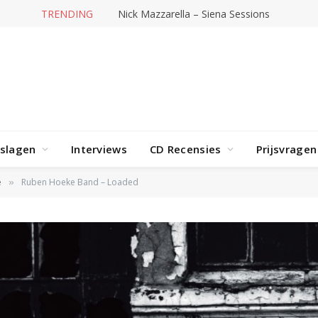
TRENDING
Nick Mazzarella – Siena Sessions
rslagen
Interviews
CD Recensies
Prijsvragen
e
Ruben Hoeke Band – Loaded
»