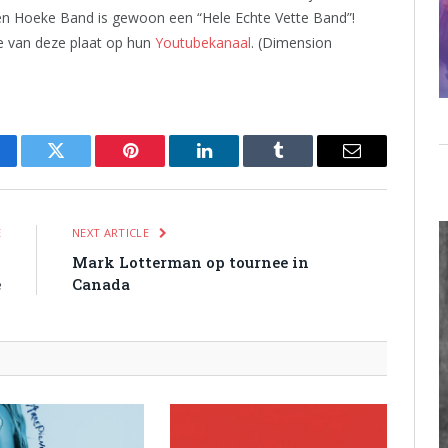
ben Hoeke Band is gewoon een “Hele Echte Vette Band”!
le van deze plaat op hun
Youtubekanaal
. (Dimension
cebook
Twitter
Pinterest
LinkedIn
Tumblr
Email
E
NEXT ARTICLE
p
Mark Lotterman op tournee in
e
Canada