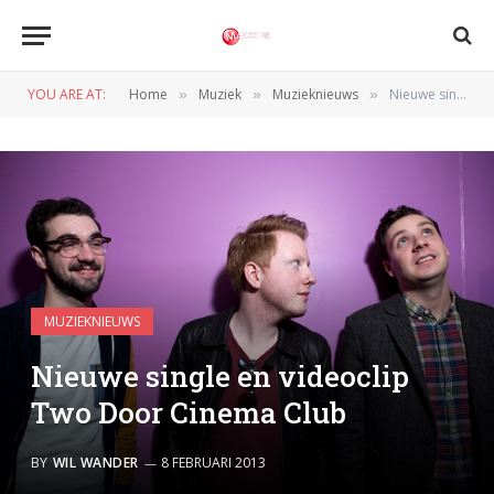
YOU ARE AT:
Home
Muziek
Muzieknieuws
Nieuwe single en videoclip Two Door Cinema Club
»
»
»
MUZIEKNIEUWS
Nieuwe single en videoclip
Two Door Cinema Club
BY
WIL WANDER
8 FEBRUARI 2013