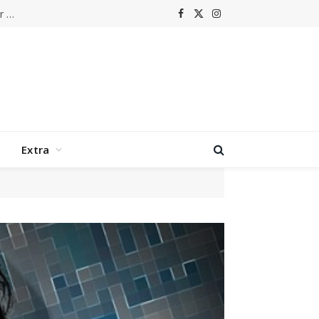
Parels van de Popmuziek: Het verhaal achter Harold Faltermeyer – ‘Axel F’
Facebook
X
Instagram
(Twitter)
Extra