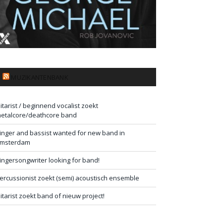
MUZIKANTENBANK
itarist / beginnend vocalist zoekt
etalcore/deathcore band
inger and bassist wanted for new band in
msterdam
ingersongwriter looking for band!
ercussionist zoekt (semi) acoustisch ensemble
itarist zoekt band of nieuw project!