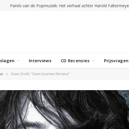
rslagen
Interviews
CD Recensies
Prijsvragen
ws
Dave Grohl, “Geen tournee Nirvana”
»