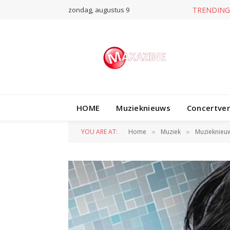
zondag, augustus 9
TRENDING
HOME
Muzieknieuws
Concertve
YOU ARE AT:
Home
Muziek
Muzieknieu
»
»