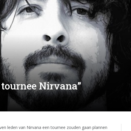
 tournee Nirvana”
even leden van Nirvana een tournee zouden gaan plannen