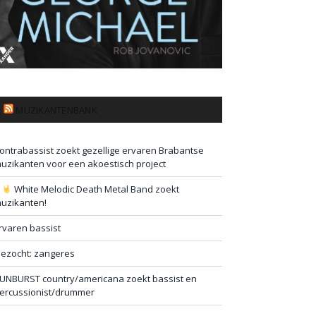
MUZIKANTENBANK
ontrabassist zoekt gezellige ervaren Brabantse
uzikanten voor een akoestisch project
#
White Melodic Death Metal Band zoekt
uzikanten!
rvaren bassist
ezocht: zangeres
UNBURST country/americana zoekt bassist en
ercussionist/drummer