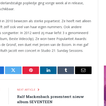
derlandstalige popliedje ging vorige week al in release,
schikbaar.
in 2010 bewezen als sterke popartiest. Ze heeft niet alleen
ijft zelf ook veel van haar eigen nummers. Ook andere
s songwriter. In 2012 werd zij maar liefst 3 x genomineerd
bum, Beste Videoclip). Ze won twee Populariteit Awards:
 de Grond’, een duet met Jeroen van de Boom. In mei gaf
Ruth Jacott een concert in Studio 21: Sunday Sessions.
cebook
Twitter
Pinterest
LinkedIn
Tumblr
Email
E
NEXT ARTICLE
D
Ralf Mackenbach presenteert nieuw
album SEVENTEEN