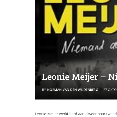
Leonie Meijer – N
BY
NORMAN VAN DEN WILDENBERG
27 OKTO
Leonie Meijer werkt hard aan alweer haar tweede