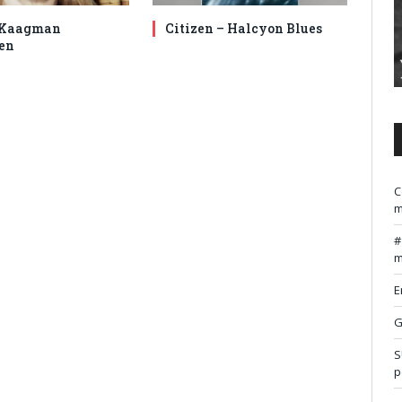
 Kaagman
Citizen – Halcyon Blues
en
C
m
m
E
G
S
p