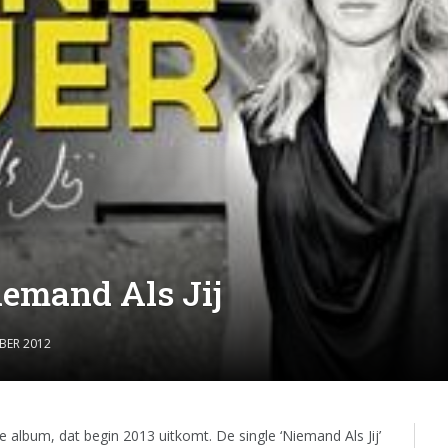
iemand Als Jij
BER 2012
 album, dat begin 2013 uitkomt. De single ‘Niemand Als Jij’