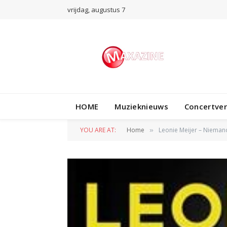
vrijdag, augustus 7
HOME
Muzieknieuws
Concertve
YOU ARE AT:
Home
Leonie Meijer – Niemand 
»