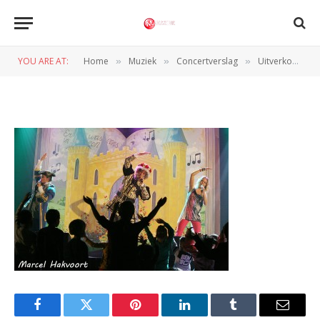
IMG8972WEB
YOU ARE AT:
Home
Muziek
Concertverslag
Uitverkocht Sprookjesconcert in Sportcentrum ’t Hoogkoor
»
»
»
BY
NORMAN VAN DEN WILDENBERG
14 OKTOBER 2012
Facebook
Twitter
Pinterest
LinkedIn
Tumblr
Email