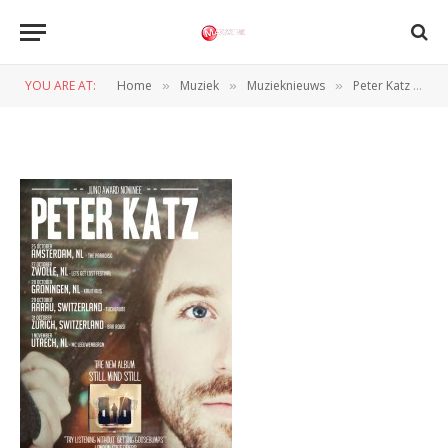
PETER KATZ TOUR POSTER NL
YOU ARE AT:
Home
Muziek
Muzieknieuws
Peter Katz komt naar Nederland
»
»
»
BY
NORMAN VAN DEN WILDENBERG
11 OKTOBER 2012