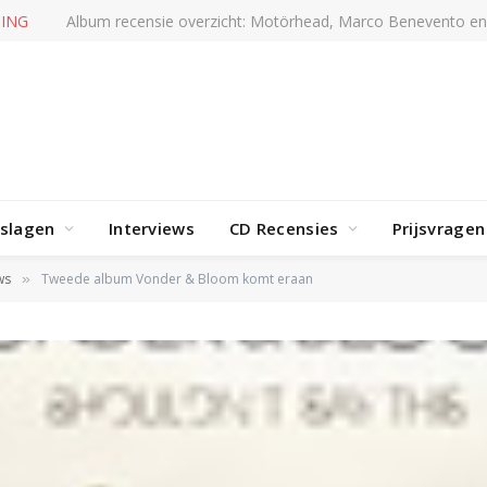
RENDING
Album recensie overzicht: Doro, Marc Amacher en mee
rslagen
Interviews
CD Recensies
Prijsvragen
ws
Tweede album Vonder & Bloom komt eraan
»