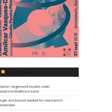
MUZIKANTENBANK
itarist / beginnend vocalist zoekt
etalcore/deathcore band
inger and bassist wanted for new band in
msterdam