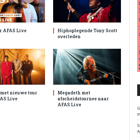
r AFAS Live
Hiphoplegende Tony Scott
overleden
met nieuwe tour
Megadeth met
AS Live
afscheidstournee naar
AFAS Live
G
m
S
A