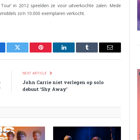
e Tour’ in 2012 speelden ze voor uitverkochte zalen. Mede
inmiddels zo’n 10.000 exemplaren verkocht.
cebook
Twitter
Pinterest
LinkedIn
Tumblr
Email
E
NEXT ARTICLE
e
John Carrie niet verlegen op solo
’
debuut ‘Shy Away’