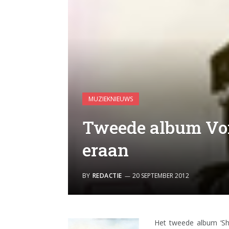
MUZIEKNIEUWS
Tweede album Vo
eraan
BY
REDACTIE
20 SEPTEMBER 2012
Het tweede album ‘Sh