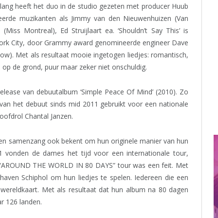
lang heeft het duo in de studio gezeten met producer Huub
teerde muzikanten als Jimmy van den Nieuwenhuizen (Van
(Miss Montreal), Ed Struijlaart ea. ‘Shouldn’t Say This’ is
ork City, door Grammy award genomineerde engineer Dave
ilow). Met als resultaat mooie ingetogen liedjes: romantisch,
op de grond, puur maar zeker niet onschuldig.
elease van debuutalbum ‘Simple Peace Of Mind’ (2010). Zo
an het debuut sinds mid 2011 gebruikt voor een nationale
oofdrol Chantal Janzen.
 en samenzang ook bekent om hun originele manier van hun
 vonden de dames het tijd voor een internationale tour,
re “AROUND THE WORLD IN 80 DAYS” tour was een feit. Met
aven Schiphol om hun liedjes te spelen. Iedereen die een
wereldkaart. Met als resultaat dat hun album na 80 dagen
ar 126 landen.