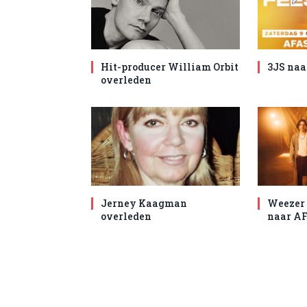
Hit-producer William Orbit
3JS naa
overleden
Jerney Kaagman
Weezer 
overleden
naar AF