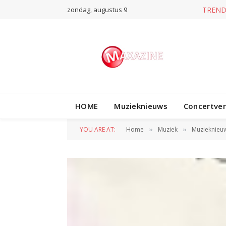
zondag, augustus 9
T
HOME
Muzieknieuws
Concertve
YOU ARE AT:
Home
Muziek
Muzieknieu
»
»