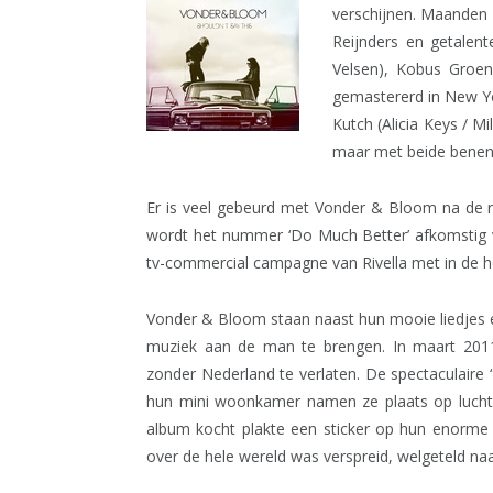
verschijnen. Maanden 
Reijnders en getalen
Velsen), Kobus Groen 
gemastererd in New Y
Kutch (Alicia Keys / M
maar met beide benen 
Er is veel gebeurd met Vonder & Bloom na de r
wordt het nummer ‘Do Much Better’ afkomstig v
tv-commercial campagne van Rivella met in de h
Vonder & Bloom staan naast hun mooie liedjes
muziek aan de man te brengen. In maart 2011
zonder Nederland te verlaten. De spectaculai
hun mini woonkamer namen ze plaats op luchth
album kocht plakte een sticker op hun enorme 
over de hele wereld was verspreid, welgeteld na