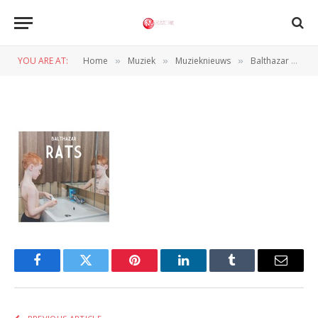
1281
YOU ARE AT:
Home
Muziek
Muzieknieuws
Balthazar onthuld nieuw artwork, single en tourdata
»
»
»
BY
REDACTIE
7 SEPTEMBER 2012
Facebook
Twitter
Pinterest
LinkedIn
Tumblr
Email