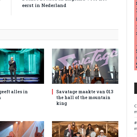
g
eerst in Nederland
)
geeft alles in
Savatage maakte van 013
m
the hall of the mountain
king
C
m
m