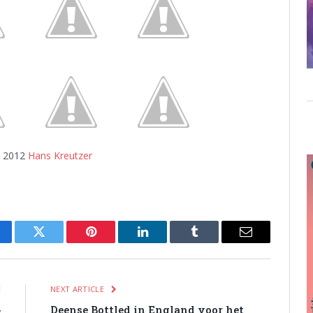
) 2012
Hans Kreutzer
cebook
Twitter
Pinterest
LinkedIn
Tumblr
Email
E
NEXT ARTICLE
&
Deense Bottled in England voor het