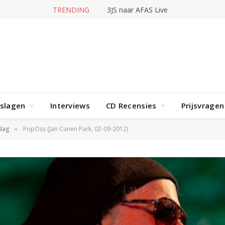
TRENDING
3JS naar AFAS Live
rslagen
Interviews
CD Recensies
Prijsvragen
lag
PopOss (Jan Cunen Park, 02-09-2012)
»