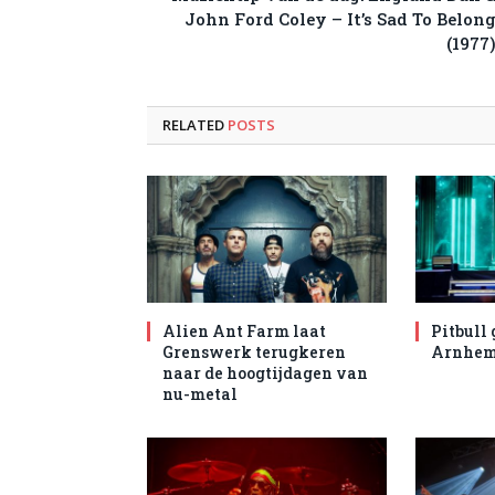
John Ford Coley – It’s Sad To Belon
(1977
RELATED
POSTS
Alien Ant Farm laat
Pitbull 
Grenswerk terugkeren
Arnhe
naar de hoogtijdagen van
nu-metal