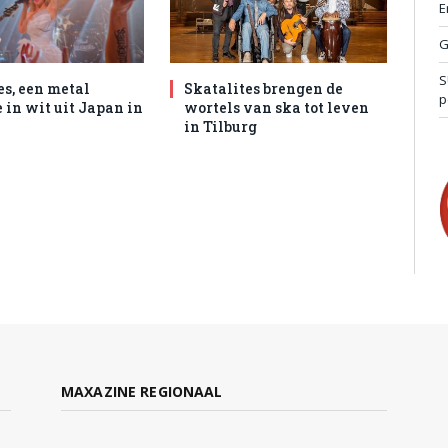
E
G
S
es, een metal
Skatalites brengen de
p
 in wit uit Japan in
wortels van ska tot leven
in Tilburg
MAXAZINE REGIONAAL