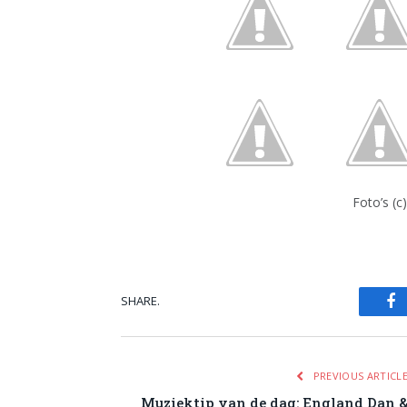
Foto’s (c
SHARE.
Fa
PREVIOUS ARTICL
Muziektip van de dag: England Dan 