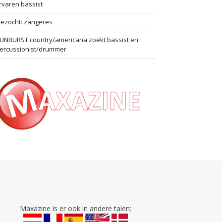
rvaren bassist
ezocht: zangeres
UNBURST country/americana zoekt bassist en
ercussionist/drummer
Maxazine is er ook in andere talen: