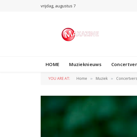
vrijdag, augustus 7
HOME
Muzieknieuws
Concertve
YOU ARE AT:
Home
Muziek
Concertvers
»
»