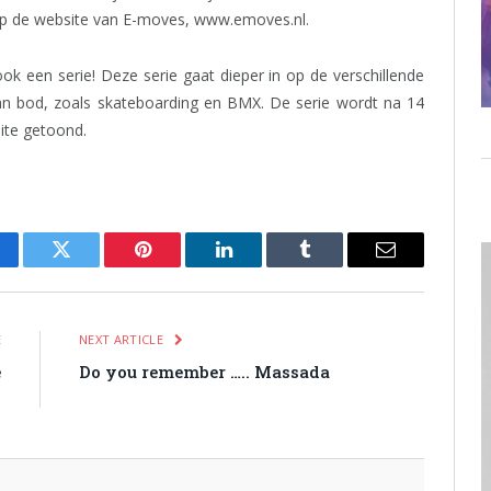
op de website van E-moves, www.emoves.nl.
 een serie! Deze serie gaat dieper in op de verschillende
aan bod, zoals skateboarding en BMX. De serie wordt na 14
site getoond.
cebook
Twitter
Pinterest
LinkedIn
Tumblr
Email
E
NEXT ARTICLE
e
Do you remember ….. Massada
D