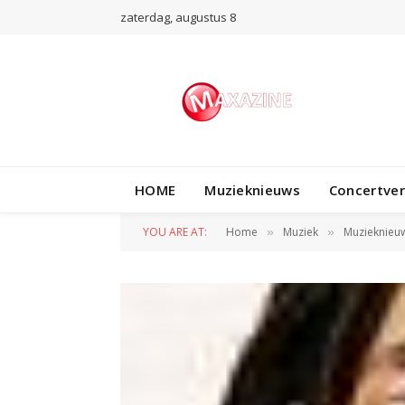
zaterdag, augustus 8
HOME
Muzieknieuws
Concertve
YOU ARE AT:
Home
Muziek
Muzieknieu
»
»