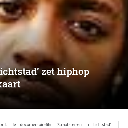
Lichtstad’ zet hiphop
kaart
dt de documentairefilm ‘Straatsterren in Lichtstad’