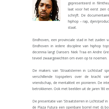
gepresenteerd in filmthea
laat voor het eerst zien
schrijft. De documentair
hiphop – rap, djen/produc
staat.
Eindhoven, een provinciale stad in het zuiden 
Eindhoven in iedere discipline van hiphop top
decennia lang! Dansers Niek Traa en Andre Gre
teveel zwaargewichten om even op te noemen.
De makers van ‘Straatsterren in Lichtstad’ sp
verschillende topspelers over de kracht v
vriendschap, de mentaliteit en pionieren. De i
betrokkenen. Ook met beelden uit de jaren ’80 en
De presentatie van ‘Straatsterren in Lichtstad’ in
de Plaza Futura een openbare borrel met dj boo