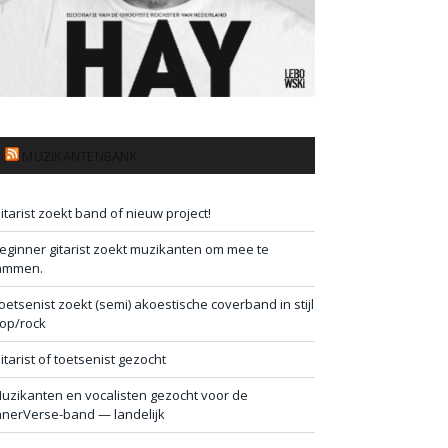
MUZIKANTENBANK
itarist zoekt band of nieuw project!
eginner gitarist zoekt muzikanten om mee te
ammen.
oetsenist zoekt (semi) akoestische coverband in stijl
op/rock
itarist of toetsenist gezocht
uzikanten en vocalisten gezocht voor de
nnerVerse-band — landelijk