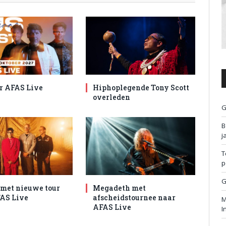
r AFAS Live
Hiphoplegende Tony Scott
overleden
G
B
j
T
p
G
met nieuwe tour
Megadeth met
AS Live
afscheidstournee naar
M
AFAS Live
I