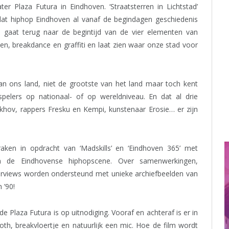
ter Plaza Futura in Eindhoven. ‘Straatsterren in Lichtstad’
 dat hiphop Eindhoven al vanaf de begindagen geschiedenis
e gaat terug naar de begintijd van de vier elementen van
en, breakdance en graffiti en laat zien waar onze stad voor
van ons land, niet de grootste van het land maar toch kent
spelers op nationaal- of op wereldniveau. En dat al drie
khov, rappers Fresku en Kempi, kunstenaar Erosie… er zijn
raken in opdracht van ‘Madskills’ en ‘Eindhoven 365’ met
an de Eindhovense hiphopscene. Over samenwerkingen,
nterviews worden ondersteund met unieke archiefbeelden van
 ’90!
 de Plaza Futura is op uitnodiging. Vooraf en achteraf is er in
th, breakvloertje en natuurlijk een mic. Hoe de film wordt