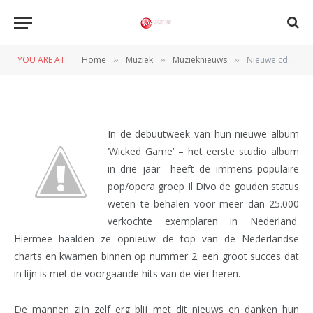
MUZIEKNIEUWS
Nieuwe cd Il Divo nu al goud
YOU ARE AT:
Home
Muziek
Muzieknieuws
Nieuwe cd Il Divo nu al goud
»
»
»
BY
REDACTIE
29 NOVEMBER 2011
In de debuutweek van hun nieuwe album
‘Wicked Game’ – het eerste studio album
in drie jaar– heeft de immens populaire
pop/opera groep Il Divo de gouden status
weten te behalen voor meer dan 25.000
verkochte exemplaren in Nederland.
Hiermee haalden ze opnieuw de top van de Nederlandse
charts en kwamen binnen op nummer 2: een groot succes dat
in lijn is met de voorgaande hits van de vier heren.
De mannen zijn zelf erg blij met dit nieuws en danken hun