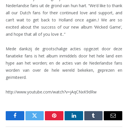
Nederlandse fans uit de grond van hun hart. “We’d like to thank
all our Dutch fans for their continued love and support, and
can’t wait to get back to Holland once again..! We are so
excited about the success of our new album ‘Wicked Game’,
and hope that all of you love it..”
Mede dankzij de grootschalige acties opgezet door deze
fanatieke fans is het album inmiddels door het hele land een
hype aan het worden; en de acties van de Nederlandse fans
worden van over de hele wereld bekeken, geprezen en
geïmiteerd.
http://www.youtube.com/watch?v=jAqCNxK9dRw
Facebook
Twitter
Pinterest
LinkedIn
Tumblr
Email