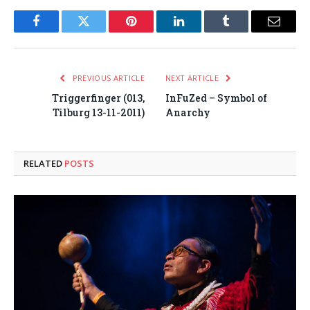
Facebook
Twitter
Pinterest
LinkedIn
Tumblr
Email
PREVIOUS ARTICLE
NEXT ARTICLE
Triggerfinger (013,
InFuZed – Symbol of
Tilburg 13-11-2011)
Anarchy
RELATED
POSTS