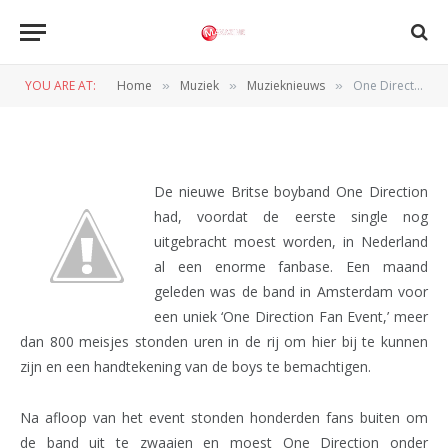
One Direction-mania in
Nederland?
YOU ARE AT:
Home
Muziek
Muzieknieuws
One Direction-mania in Nederland?
»
»
»
BY
REDACTIE
15 NOVEMBER 2011
De nieuwe Britse boyband One Direction
had, voordat de eerste single nog
uitgebracht moest worden, in Nederland
al een enorme fanbase. Een maand
geleden was de band in Amsterdam voor
een uniek ‘One Direction Fan Event,’ meer
dan 800 meisjes stonden uren in de rij om hier bij te kunnen
zijn en een handtekening van de boys te bemachtigen.
Na afloop van het event stonden honderden fans buiten om
de band uit te zwaaien en moest One Direction onder